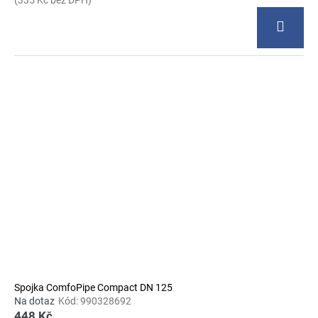
(335 Kč bez DPH)
Spojka ComfoPipe Compact DN 125
Na dotaz
Kód:
990328692
448 Kč