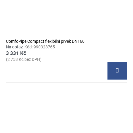
č
o
u
d
j
u
e
k
m
t
e
ů
ComfoPipe Compact flexibilní prvek DN160
Na dotaz
Kód:
990328765
3 331 Kč
(2 753 Kč bez DPH)