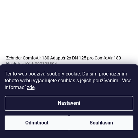
Zehnder ComfoAir 180 Adaptér 2x DN 125 pro ComfoAir 180
Na dotaz
Kód:
990328804
1 677 Kč
Tento web používá soubory cookie. Dalším procházením
(1 386 Kč bez DPH)
tohoto webu vyjadřujete souhlas s jejich používáním.. Více
informací
zde
.
Nastavení
29
položek celkem
O
v
Z
l
NOVINKA! Neplaťte dopravné a vyzvedněte si vaše zboží osobně na
Odmítnout
Souhlasím
adrese: Sklad Geis, U Prioru 4/884, Praha 6
á
á
d