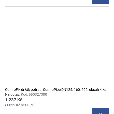
ComfoFix držák potrubí ComfoPipe DN125, 160, 200, obsah 4 ks
Na dotaz
Kód:
990327300
1 237 Kč
(1 022 Kč bez DPH)