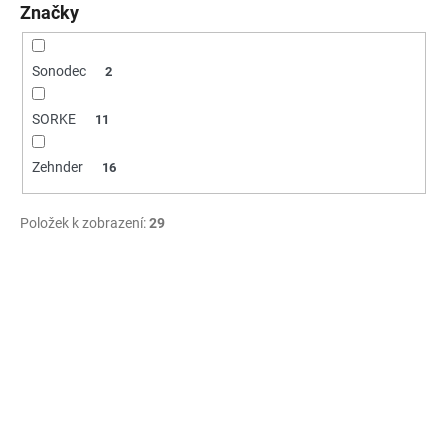
Značky
ů
a
j
Sonodec
í
2
t
SORKE
11
?
Zehnder
16
Položek k zobrazení:
29
HLEDAT
V
ý
D
p
o
i
p
s
o
p
r
r
u