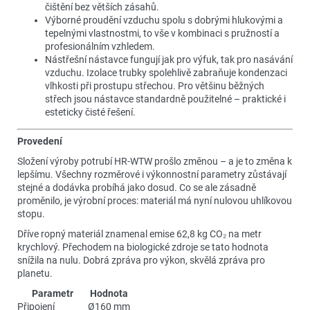
čištění bez větších zásahů.
Výborné proudění vzduchu spolu s dobrými hlukovými a
tepelnými vlastnostmi, to vše v kombinaci s pružností a
profesionálním vzhledem.
Nástřešní nástavce fungují jak pro výfuk, tak pro nasávání
vzduchu. Izolace trubky spolehlivě zabraňuje kondenzaci
vlhkosti při prostupu střechou. Pro většinu běžných
střech jsou nástavce standardně použitelné – praktické i
esteticky čisté řešení.
Provedení
Složení výroby potrubí HR-WTW prošlo změnou – a je to změna k
lepšímu. Všechny rozměrové i výkonnostní parametry zůstávají
stejné a dodávka probíhá jako dosud. Co se ale zásadně
proměnilo, je výrobní proces: materiál má nyní nulovou uhlíkovou
stopu.
Dříve ropný materiál znamenal emise 62,8 kg CO₂ na metr
krychlový. Přechodem na biologické zdroje se tato hodnota
snížila na nulu. Dobrá zpráva pro výkon, skvělá zpráva pro
planetu.
Parametr
Hodnota
Připojení
Ø160 mm