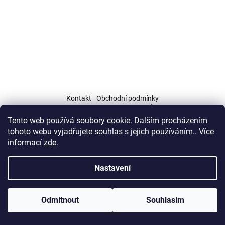
í
Kontakt
Obchodní podmínky
Podmínky ochrany osobních údajů (GDPR)
Tento web používá soubory cookie. Dalším procházením
tohoto webu vyjadřujete souhlas s jejich používáním.. Více
informací
zde
.
Nastavení
Vytvořil Shoptet
Copyright 2026
IQX rekuperace
. Všechna práva vyhrazena.
NOVINKA! Neplaťte dopravné a vyzvedněte si vaše zboží osobně na
Odmítnout
Souhlasím
Upravit nastavení cookies
adrese: Sklad Geis, U Prioru 4/884, Praha 6