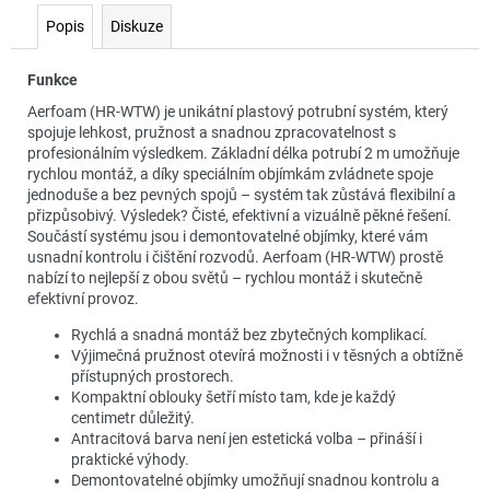
č
u
Popis
Diskuze
j
e
Funkce
m
Aerfoam (HR-WTW) je unikátní plastový potrubní systém, který
e
spojuje lehkost, pružnost a snadnou zpracovatelnost s
profesionálním výsledkem. Základní délka potrubí 2 m umožňuje
rychlou montáž, a díky speciálním objímkám zvládnete spoje
jednoduše a bez pevných spojů – systém tak zůstává flexibilní a
přizpůsobivý. Výsledek? Čisté, efektivní a vizuálně pěkné řešení.
Součástí systému jsou i demontovatelné objímky, které vám
usnadní kontrolu i čištění rozvodů. Aerfoam (HR-WTW) prostě
nabízí to nejlepší z obou světů – rychlou montáž i skutečně
efektivní provoz.
Rychlá a snadná montáž bez zbytečných komplikací.
Výjimečná pružnost otevírá možnosti i v těsných a obtížně
přístupných prostorech.
Kompaktní oblouky šetří místo tam, kde je každý
centimetr důležitý.
Antracitová barva není jen estetická volba – přináší i
praktické výhody.
Demontovatelné objímky umožňují snadnou kontrolu a