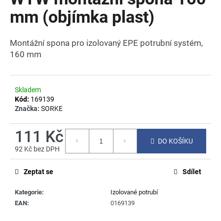
je
a
0,0
mm (objímka plast)
z
j
5
í
hvězdiček.
Montážní spona pro izolovaný EPE potrubní systém,
t
160 mm
?
Skladem
Kód:
169139
Značka:
SORKE
HLEDAT
111 Kč
DO KOŠÍKU
92 Kč bez DPH
D
Měrná
o
cena:
Zeptat se
Sdílet
p
o
Kategorie
:
Izolované potrubí
r
EAN
:
0169139
u