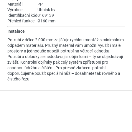
Materiál
PP
Výrobce
Ubbink bv
Identifikační kód
0169139
Přehled funkce
Ø160 mm
Instalace
Potrubí v délce 2 000 mm zajišťuje rychlou montáž s minimálním
odpadem materiálu. Pružný materiál vám umožní využít i malé
prostory a jednoduše napojit potrubí na větrací jednotku.
Potrubí a oblouky se nedodávají s objímkami – ty se objednávají
zvlášť. Kontrolní objímky pak celý systém zpřístupní pro
snadnou údržbu a čištění. Pro přesné zkrácení potrubí
doporučujeme použít speciální nůž – dosáhnete tak rovného a
čistého řezu.
Z
á
p
a
t