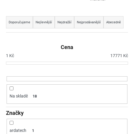
a
Ř
j
a
í
Doporučujeme
Nejlevnější
Nejdražší
Nejprodávanější
Abecedně
z
t
e
?
n
Cena
í
1
Kč
17771
Kč
p
r
HLEDAT
o
d
u
D
Na skladě
18
k
o
t
p
Značky
o
ů
r
u
ardatech
1