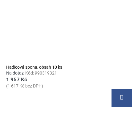
Hadicová spona, obsah 10 ks
Na dotaz
Kód:
990319321
1 957 Kč
(1 617 Kč bez DPH)