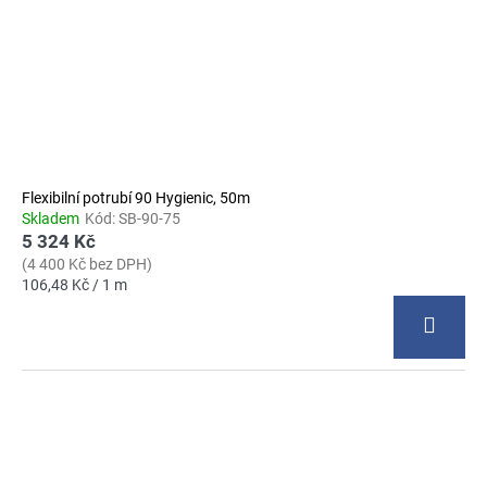
Flexibilní potrubí 90 Hygienic, 50m
Skladem
Kód:
SB-90-75
5 324 Kč
(4 400 Kč bez DPH)
Měrná
106,48 Kč / 1 m
cena: