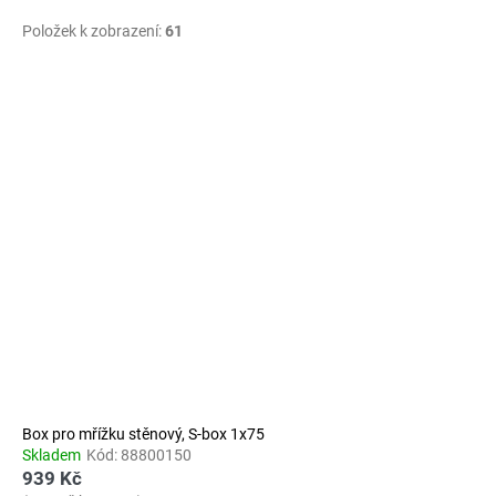
Položek k zobrazení:
61
V
ý
p
i
s
p
r
o
d
u
k
t
ů
Box pro mřížku stěnový, S-box 1x75
Skladem
Kód:
88800150
939 Kč