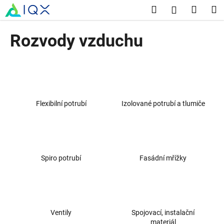
K
Přejít
Hledat
Nákup
M
Přihlášení
na
o
obsah
Zpět
Zpět
košík
š
Rozvody vzduchu
í
C
k
o
p
o
Flexibilní potrubí
Izolované potrubí a tlumiče
t
ř
e
b
u
Spiro potrubí
Fasádní mřížky
j
e
t
e
Ventily
Spojovací, instalační
n
materiál