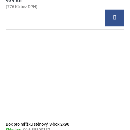
939 Kč
(776 Kč bez DPH)
Box pro mřížku stěnový, S-box 2x90
Skladem
Kód:
88800137