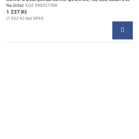
Na dotaz
Kód:
990327300
1 237 Kč
(1 022 Kč bez DPH)