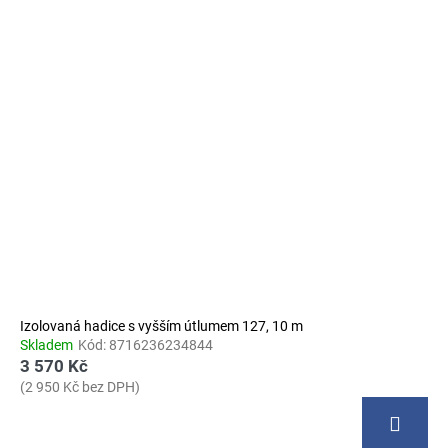
Izolovaná hadice s vyšším útlumem 127, 10 m
Skladem
Kód:
8716236234844
3 570 Kč
(2 950 Kč bez DPH)