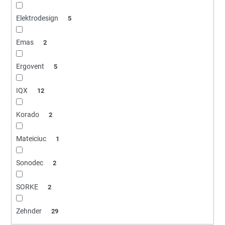
č
u
Elektrodesign
5
j
e
Emas
2
m
e
Ergovent
5
IQX
12
Korado
2
Mateiciuc
1
Sonodec
2
SORKE
2
Zehnder
29