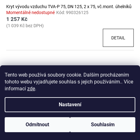
Kryt vývodu vzduchu TVA-P 75, DN 125, 2 x 75, vč.mont. úhelníků
Momentálně nedostupné
Kód:
990326125
1 257 Kč
(1 039 Kč bez DPH)
DETAIL
Tento web používá soubory cookie. Dalším procházením
tohoto webu vyjadřujete souhlas s jejich používáním.. Více
informací
zde
.
Nastavení
NOVINKA! Neplaťte dopravné a vyzvedněte si vaše zboží osobně na
Odmítnout
Souhlasím
adrese: Sklad Geis, U Prioru 4/884, Praha 6