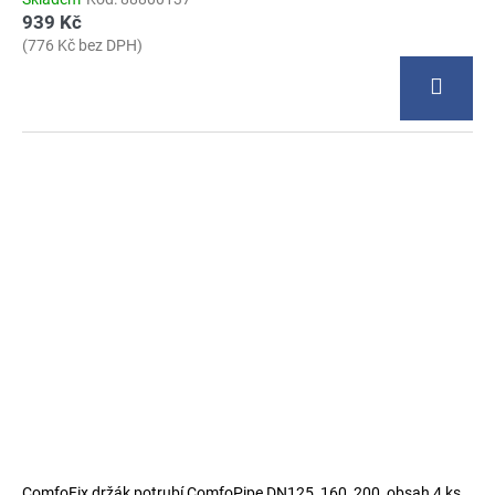
939 Kč
(776 Kč bez DPH)
ComfoFix držák potrubí ComfoPipe DN125, 160, 200, obsah 4 ks