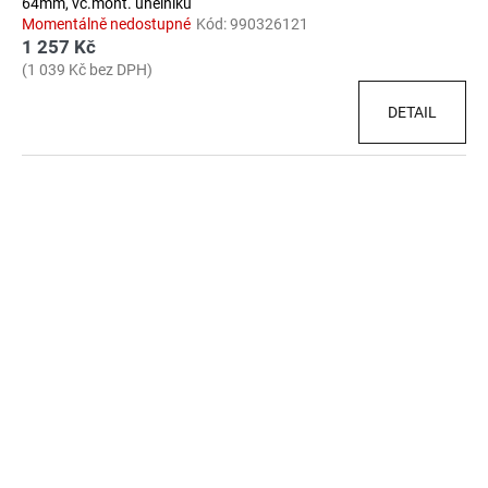
64mm, vč.mont. úhelníků
Momentálně nedostupné
Kód:
990326121
1 257 Kč
(1 039 Kč bez DPH)
DETAIL