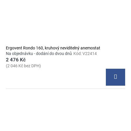
Ergovent Rondo 160, kruhový neviditelný anemostat
Na objednávku - dodání do dvou dnů
Kód:
V22414
2 476 Kč
(2 046 Kč bez DPH)