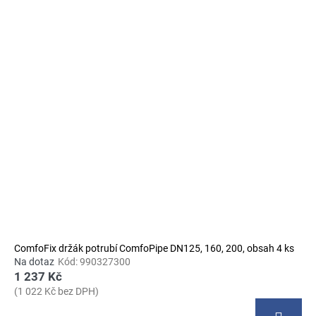
č
u
V
j
ý
e
p
m
e
i
s
p
r
o
d
u
k
t
ů
ComfoFix držák potrubí ComfoPipe DN125, 160, 200, obsah 4 ks
Na dotaz
Kód:
990327300
1 237 Kč
(1 022 Kč bez DPH)