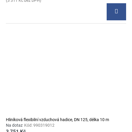
(3 311 Kč bez DPH)
Hliníková flexibilní vzduchová hadice, DN 125, délka 10 m
Na dotaz
Kód:
990319012
3 751 Kč