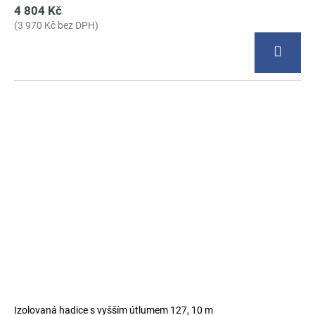
4 804 Kč
(3 970 Kč bez DPH)
Izolovaná hadice s vyšším útlumem 127, 10 m