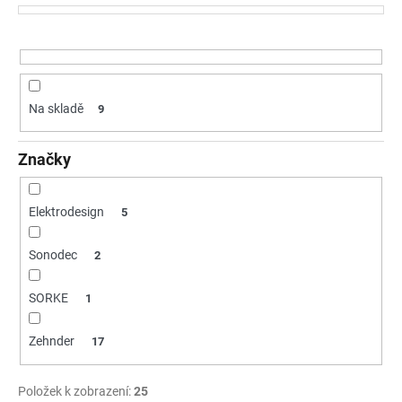
p
a
r
j
o
í
d
t
u
Na skladě
9
?
k
t
Značky
ů
HLEDAT
Elektrodesign
5
Sonodec
2
D
SORKE
1
o
p
Zehnder
o
17
r
u
Položek k zobrazení:
25