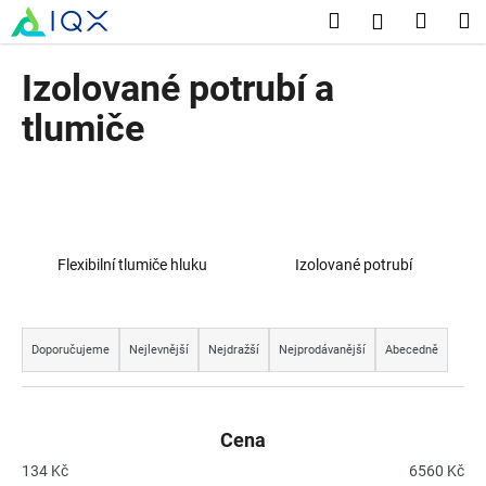
K
Přejít
Hledat
Nákup
M
Přihlášení
na
o
obsah
Zpět
Zpět
košík
š
Izolované potrubí a
í
C
tlumiče
k
o
p
o
t
ř
Flexibilní tlumiče hluku
Izolované potrubí
e
b
Ř
u
a
Doporučujeme
Nejlevnější
Nejdražší
Nejprodávanější
Abecedně
j
z
e
e
t
n
Cena
e
í
134
Kč
6560
Kč
n