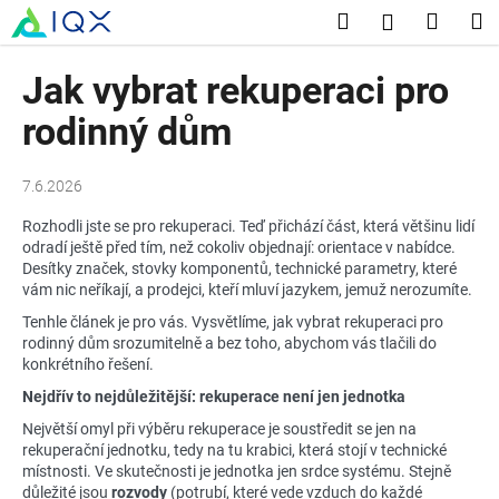
K
Přejít
Hledat
Nákup
M
Přihlášení
na
o
obsah
Zpět
Zpět
košík
š
Jak vybrat rekuperaci pro
í
C
rodinný dům
k
o
p
7.6.2026
o
Rozhodli jste se pro rekuperaci. Teď přichází část, která většinu lidí
t
odradí ještě před tím, než cokoliv objednají: orientace v nabídce.
ř
Desítky značek, stovky komponentů, technické parametry, které
vám nic neříkají, a prodejci, kteří mluví jazykem, jemuž nerozumíte.
e
b
Tenhle článek je pro vás. Vysvětlíme, jak vybrat rekuperaci pro
rodinný dům srozumitelně a bez toho, abychom vás tlačili do
u
konkrétního řešení.
j
Nejdřív to nejdůležitější: rekuperace není jen jednotka
e
Největší omyl při výběru rekuperace je soustředit se jen na
t
rekuperační jednotku, tedy na tu krabici, která stojí v technické
e
místnosti. Ve skutečnosti je jednotka jen srdce systému. Stejně
důležité jsou
rozvody
(potrubí, které vede vzduch do každé
n