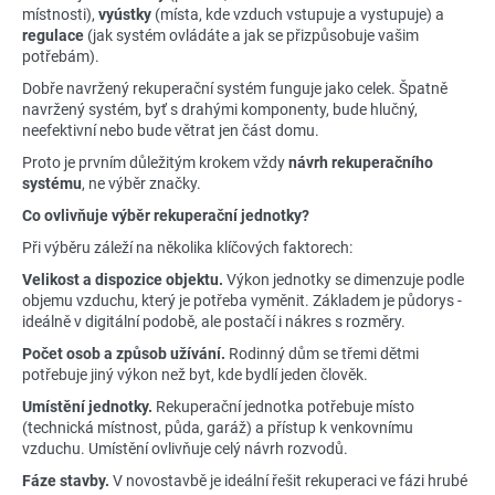
místnosti),
vyústky
(místa, kde vzduch vstupuje a vystupuje) a
a
regulace
(jak systém ovládáte a jak se přizpůsobuje vašim
j
potřebám).
í
Dobře navržený rekuperační systém funguje jako celek. Špatně
t
navržený systém, byť s drahými komponenty, bude hlučný,
neefektivní nebo bude větrat jen část domu.
?
Proto je prvním důležitým krokem vždy
návrh rekuperačního
systému
, ne výběr značky.
Co ovlivňuje výběr rekuperační jednotky?
Při výběru záleží na několika klíčových faktorech:
HLEDAT
Velikost a dispozice objektu.
Výkon jednotky se dimenzuje podle
objemu vzduchu, který je potřeba vyměnit. Základem je půdorys -
ideálně v digitální podobě, ale postačí i nákres s rozměry.
D
Počet osob a způsob užívání.
Rodinný dům se třemi dětmi
o
potřebuje jiný výkon než byt, kde bydlí jeden člověk.
p
Umístění jednotky.
Rekuperační jednotka potřebuje místo
o
(technická místnost, půda, garáž) a přístup k venkovnímu
r
vzduchu. Umístění ovlivňuje celý návrh rozvodů.
u
Fáze stavby.
V novostavbě je ideální řešit rekuperaci ve fázi hrubé