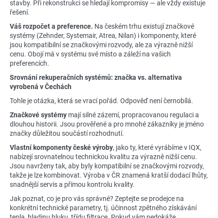
č
stavby. Při rekonstrukci se hledají kompromisy — ale vždy existuje
u
řešení.
j
Váš rozpočet a preference.
Na českém trhu existují značkové
e
systémy (Zehnder, Systemair, Atrea, Nilan) i komponenty, které
m
jsou kompatibilní se značkovými rozvody, ale za výrazně nižší
e
cenu. Obojí má v systému své místo a záleží na vašich
preferencích.
Srovnání rekuperačních systémů: značka vs. alternativa
vyrobená v Čechách
Tohle je otázka, která se vrací pořád. Odpověď není černobílá.
Značkové systémy
mají silné zázemí, propracovanou regulaci a
dlouhou historii. Jsou prověřené a pro mnohé zákazníky je jméno
značky důležitou součástí rozhodnutí.
Vlastní komponenty české výroby
, jako ty, které vyrábíme v IQX,
nabízejí srovnatelnou technickou kvalitu za výrazně nižší cenu.
Jsou navrženy tak, aby byly kompatibilní se značkovými rozvody,
takže je lze kombinovat. Výroba v ČR znamená kratší dodací lhůty,
snadnější servis a přímou kontrolu kvality.
Jak poznat, co je pro vás správné? Zeptejte se prodejce na
konkrétní technické parametry, tj. účinnost zpětného získávání
tepla, hladinu hluku, třídu filtrace. Pokud vám nedokáže