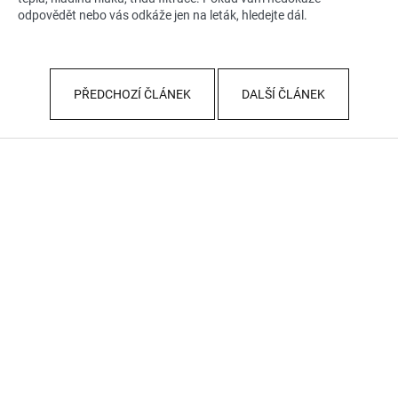
odpovědět nebo vás odkáže jen na leták, hledejte dál.
PŘEDCHOZÍ ČLÁNEK
DALŠÍ ČLÁNEK
Z
á
p
a
t
í