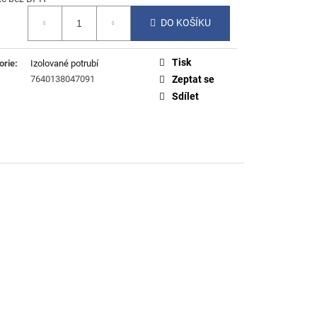
á
DO KOŠÍKU
Tisk
orie
:
Izolované potrubí
7640138047091
Zeptat se
Sdílet