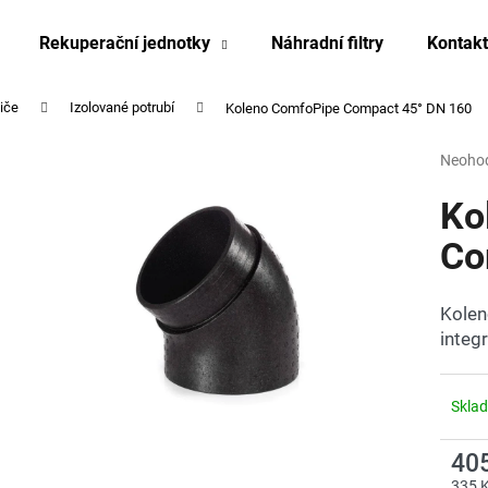
Rekuperační jednotky
Náhradní filtry
Kontakt
miče
Izolované potrubí
Koleno ComfoPipe Compact 45° DN 160
Co potřebujete najít?
Průmě
Neoho
hodnoc
produk
Ko
HLEDAT
je
0,0
Co
z
5
Doporučujeme
hvězdi
Kolen
integ
Skla
40
335 