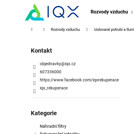
K
Přejít
na
o
Rozvody vzduchu
obsah
Zpět
Zpět
š
do
do
í
Domů
Rozvody vzduchu
Izolované potrubí a tlu
obchodu
obchodu
k
P
o
Kontakt
s
t
objednavky
@
iqx.cz
r
607336000
a
https://www.facebook.com/iqxrekuperace
n
iqx_rekuperace
n
í
Přeskočit
p
kategorie
Kategorie
a
n
Náhradní filtry
e