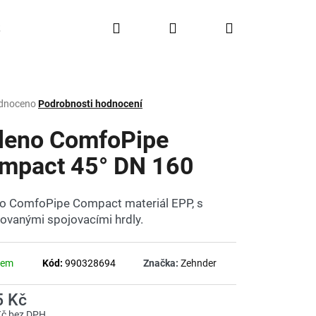
Hledat
Přihlášení
Nákupní
Doprava a platba
FAQ
Značky
košík
rné
dnoceno
Podrobnosti hodnocení
ení
tu
leno ComfoPipe
mpact 45° DN 160
ček.
o ComfoPipe Compact materiál EPP, s
rovanými spojovacími hrdly.
dem
Kód:
990328694
Značka:
Zehnder
5 Kč
Kč bez DPH