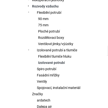
Rekuperační jednotky
l
Rozvody vzduchu
Flexibilní potrubí
90 mm
75 mm
Ploché potrubí
Rozdělovací boxy
Ventilové jímky/výústky
Izolované potrubí a tlumiče
Flexibilní tlumiče hluku
Izolované potrubí
Spiro potrubí
Fasádní mřížky
Ventily
Spojovací, instalační materiál
Značky
ardatech
Dalepa air