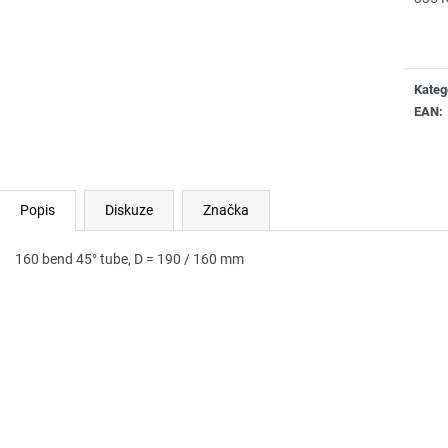
Měrn
cena:
Kateg
EAN
:
Popis
Diskuze
Značka
160 bend 45° tube, D = 190 / 160 mm