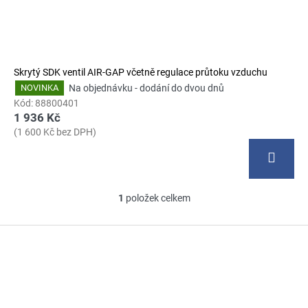
t
u
a
ů
k
j
t
í
ů
t
Skrytý SDK ventil AIR-GAP včetně regulace průtoku vzduchu
?
Na objednávku - dodání do dvou dnů
NOVINKA
Kód:
88800401
1 936 Kč
(1 600 Kč bez DPH)
HLEDAT
1
položek celkem
O
D
v
Z
o
l
p
á
á
o
d
p
r
a
a
u
c
t