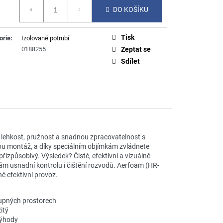
á
DO KOŠÍKU
Tisk
orie
:
Izolované potrubí
0188255
Zeptat se
Sdílet
 lehkost, pružnost a snadnou zpracovatelnost s
ou montáž, a díky speciálním objímkám zvládnete
řizpůsobivý. Výsledek? Čisté, efektivní a vizuálně
ám usnadní kontrolu i čištění rozvodů. Aerfoam (HR-
ě efektivní provoz.
tupných prostorech
itý
výhody