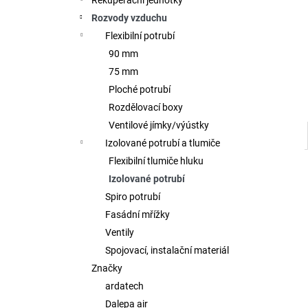
Rekuperační jednotky
l
Rozvody vzduchu
Flexibilní potrubí
90 mm
75 mm
Ploché potrubí
Rozdělovací boxy
Ventilové jímky/výústky
Izolované potrubí a tlumiče
Flexibilní tlumiče hluku
Izolované potrubí
Spiro potrubí
Fasádní mřížky
Ventily
Spojovací, instalační materiál
Značky
ardatech
Dalepa air