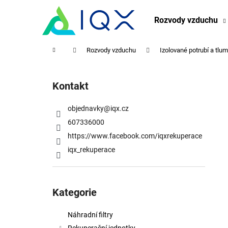
K
Přejít
na
o
Rozvody vzduchu
obsah
Zpět
Zpět
š
do
do
í
Domů
Rozvody vzduchu
Izolované potrubí a tlu
obchodu
obchodu
k
P
o
Kontakt
s
t
objednavky
@
iqx.cz
r
607336000
a
https://www.facebook.com/iqxrekuperace
n
iqx_rekuperace
n
í
Přeskočit
p
kategorie
Kategorie
a
n
Náhradní filtry
e