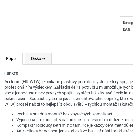
Měrn
cena:
Kateg
EAN
:
Popis
Diskuze
Funkce
Aerfoam (HR-WTW) je unikátní plastový potrubní systém, který spojuje
profesionálním výsledkem. Základní délka potrubí 2 m umožňuje rychl
spoje jednoduše a bez pevných spojů – systém tak zůstává flexibilní a p
pěkné řešení. Součástí systému jsou i demontovatelné objímky, které v
WTW) prostě nabízí to nejlepší z obou světů – rychlou montáž i skutečn
Rychlá a snadná montáž bez zbytečných komplikací
Výjimečná pružnost otevírá možnosti i v těsných a obtížně přís
Kompaktní oblouky šetří místo tam, kde je každý centimetr důlež
Antracitová barva není jen estetická volba – přináší i praktické 