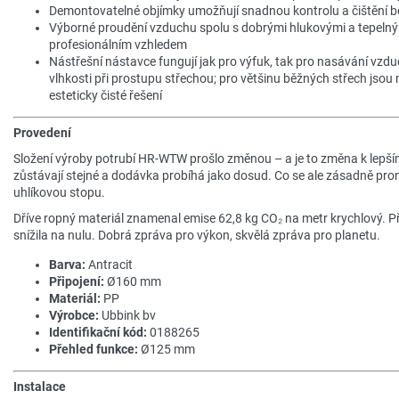
Demontovatelné objímky umožňují snadnou kontrolu a čištění b
Výborné proudění vzduchu spolu s dobrými hlukovými a tepelným
profesionálním vzhledem
Nástřešní nástavce fungují jak pro výfuk, tak pro nasávání vzdu
vlhkosti při prostupu střechou; pro většinu běžných střech jsou
esteticky čisté řešení
Provedení
Složení výroby potrubí HR-WTW prošlo změnou – a je to změna k lepš
zůstávají stejné a dodávka probíhá jako dosud. Co se ale zásadně prom
uhlíkovou stopu.
Dříve ropný materiál znamenal emise 62,8 kg CO₂ na metr krychlový. P
snížila na nulu. Dobrá zpráva pro výkon, skvělá zpráva pro planetu.
Barva:
Antracit
Připojení:
Ø160 mm
Materiál:
PP
Výrobce:
Ubbink bv
Identifikační kód:
0188265
Přehled funkce:
Ø125 mm
Instalace