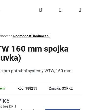
Hledat
Přihlášení
Nákupní
Doprava a platba
FAQ
Značky
košík
rné
dnoceno
Podrobnosti hodnocení
ení
tu
W 160 mm spojka
suvka)
ček.
a pro potrubní systémy WTW, 160 mm
dem
Kód:
188255
Značka:
SORKE
7 Kč
Kč bez DPH