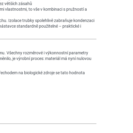
ez větších zásahů
i vlastnostmi, to vše v kombinaci s pružností a
chu. Izolace trubky spolehlivě zabraňuje kondenzaci
 nástavce standardně použitelné – praktické i
ímu. Všechny rozměrové i výkonnostní parametry
ěnilo, je výrobní proces: materiál má nyní nulovou
řechodem na biologické zdroje se tato hodnota