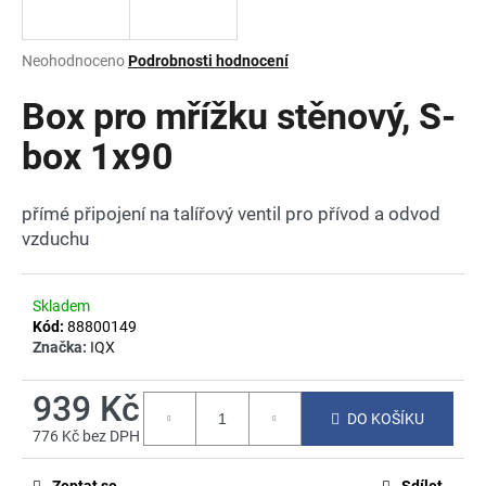
a
j
Průměrné
Neohodnoceno
Podrobnosti hodnocení
í
hodnocení
produktu
Box pro mřížku stěnový, S-
t
je
?
0,0
box 1x90
z
5
hvězdiček.
přímé připojení na talířový ventil pro přívod a odvod
vzduchu
HLEDAT
Skladem
Kód:
88800149
D
Značka:
IQX
o
p
939 Kč
o
DO KOŠÍKU
776 Kč bez DPH
r
Měrná
u
cena:
Zeptat se
Sdílet