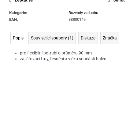
č
u
Kategorie
:
Rozvody vzduchu
j
EAN
:
88800149
e
m
e
Popis
Související soubory (1)
Diskuze
Značka
pro flexibilní potrubí o průměru 90 mm
zajišťovací trny, těsnění a víčko součástí balení
Z
á
p
a
t
í