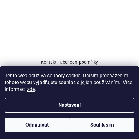
í
Kontakt
Obchodní podmínky
Podmínky ochrany osobních údajů (GDPR)
Tento web používá soubory cookie. Dalším procházením
tohoto webu vyjadřujete souhlas s jejich používáním.. Více
informací
zde
.
Nastavení
Vytvořil Shoptet
Copyright 2026
IQX rekuperace
. Všechna práva vyhrazena.
NOVINKA! Neplaťte dopravné a vyzvedněte si vaše zboží osobně na
Odmítnout
Souhlasím
Upravit nastavení cookies
adrese: Sklad Geis, U Prioru 4/884, Praha 6