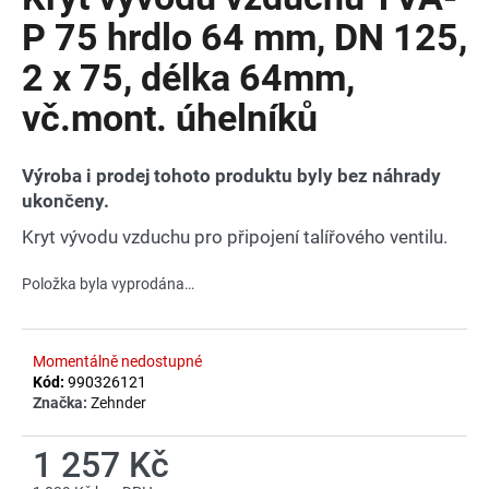
je
a
0,0
P 75 hrdlo 64 mm, DN 125,
z
j
2 x 75, délka 64mm,
5
í
hvězdiček.
vč.mont. úhelníků
t
?
Výroba i prodej tohoto produktu byly bez náhrady
ukončeny.
Kryt vývodu vzduchu pro připojení talířového ventilu.
HLEDAT
Položka byla vyprodána…
D
Momentálně nedostupné
o
Kód:
990326121
p
Značka:
Zehnder
o
r
1 257 Kč
u