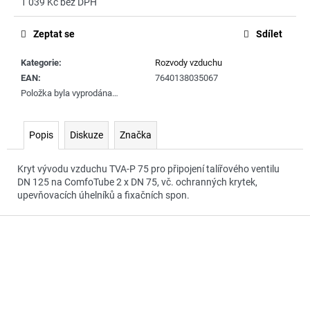
č
1 039 Kč bez DPH
Měrná
u
cena:
j
Zeptat se
Sdílet
e
m
Kategorie
:
Rozvody vzduchu
e
EAN
:
7640138035067
Položka byla vyprodána…
Popis
Diskuze
Značka
Kryt vývodu vzduchu TVA-P 75 pro připojení talířového ventilu
DN 125 na ComfoTube 2 x DN 75, vč. ochranných krytek,
upevňovacích úhelníků a fixačních spon.
Z
á
p
a
t