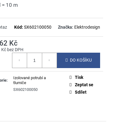
í = 10 m
otaz
Kód:
SX602100050
Značka:
Elektrodesign
062 Kč
0 Kč bez DPH
á
DO KOŠÍKU
Tisk
Izolované potrubí a
orie
:
tlumiče
Zeptat se
SX602100050
Sdílet