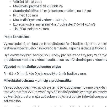
Větrání, klimatizace
Maximální provozní tlak: 3 000 Pa
Standardní délka: 10 m (v kartonu stlačeno na 1,2 m)
Průměr: 160 mm
Maximální rychlost vzduchu: 30 m/s
Izolační vrstva: minerální vlna / polyester (16/14 kg/m²)
Tloušťka izolace: 50 mm
Popis konstrukce
Vysoce odolná, ohebná a mikrobiálně ošetřená hadice s kostrou z oce
vrstvami vícevrstvého hliníkového laminátu. Tepelná izolace je tvořena
Hygienické flexibilní hadice jsou určeny pro realizace s vysokými náro
pravidelnou kontrolu vzduchovodů. Jsou rovněž vhodné pro vzduchové
Výpočet minimálního poloměru ohybu
R = 0,6 × D [mm], kde D je jmenovitý průměr hadice v mm.
Mikrobiální ochrana – princip a problematika
Ve vzduchovodech větracích systémů bylo zdokumentováno výskytu mik
tmavé prostředí VZT rozvodů vytváří ideální podmínky pro jejich mno
obývaných prostor může způsobovat dýchací obtíže, infekční onemocn
zdraví osob.