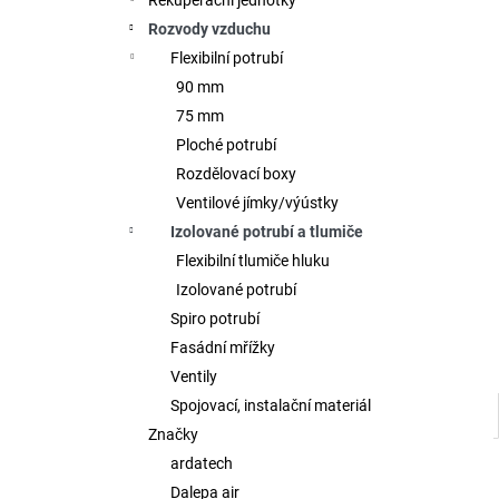
Rekuperační jednotky
l
Rozvody vzduchu
Flexibilní potrubí
90 mm
75 mm
Ploché potrubí
Rozdělovací boxy
Ventilové jímky/výústky
Izolované potrubí a tlumiče
Flexibilní tlumiče hluku
Izolované potrubí
Spiro potrubí
Fasádní mřížky
Ventily
Spojovací, instalační materiál
Značky
ardatech
Dalepa air