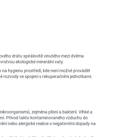
lového drátu spirálovitě vinutého mezi dvěma
 vrstvou ekologické minerální vaty.
ky na hygienu prostředí, kde není možné provádět
 rozvody ve spojení s rekuperačními jednotkami.
roorganismů, zejména plísní a bakterií. Vlhké a
žení. Přívod takto kontaminovaného vzduchu do
ění nebo alergické reakce s negativními dopady na