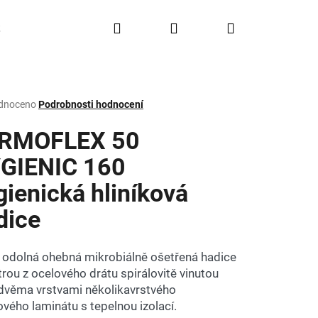
Hledat
Přihlášení
Nákupní
Doprava a platba
FAQ
Značky
košík
rné
dnoceno
Podrobnosti hodnocení
ení
tu
RMOFLEX 50
GIENIC 160
gienická hliníková
ček.
dice
 odolná ohebná mikrobiálně ošetřená hadice
trou z ocelového drátu spirálovitě vinutou
dvěma vrstvami několikavrstvého
ového laminátu s tepelnou izolací.