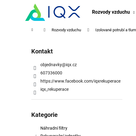
K
Přejít
na
o
Rozvody vzduchu
obsah
Zpět
Zpět
š
do
do
í
Domů
Rozvody vzduchu
Izolované potrubí a tlu
obchodu
obchodu
k
P
o
Kontakt
s
t
objednavky
@
iqx.cz
r
607336000
a
https://www.facebook.com/iqxrekuperace
n
iqx_rekuperace
n
í
Přeskočit
p
kategorie
Kategorie
a
n
Náhradní filtry
e