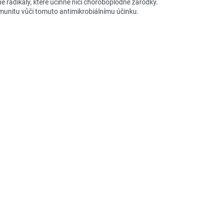
é radikály, které účinně ničí choroboplodné zárodky.
munitu vůči tomuto antimikrobiálnímu účinku.