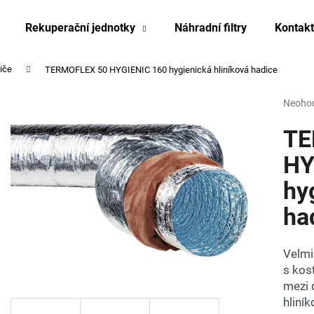
Rekuperační jednotky
Náhradní filtry
Kontakt
miče
TERMOFLEX 50 HYGIENIC 160 hygienická hliníková hadice
Co potřebujete najít?
Průmě
Neoho
hodnoc
produk
TE
HLEDAT
je
0,0
HY
z
hy
5
Doporučujeme
hvězdi
ha
Velmi
s kos
mezi 
hliník