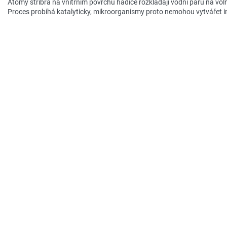
Atomy stříbra na vnitřním povrchu hadice rozkládají vodní páru na voln
Proces probíhá katalyticky, mikroorganismy proto nemohou vytvářet i