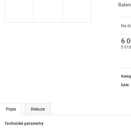
Balen
Na d
6 
5 01
Měrn
cena:
Kateg
EAN
:
Popis
Diskuze
Technické parametry