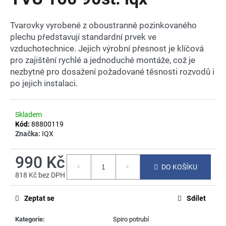
je
a
0,0
z
j
Tvarovky vyrobené z oboustranně pozinkovaného
5
plechu představují standardní prvek ve
í
hvězdiček.
vzduchotechnice. Jejich výrobní přesnost je klíčová
t
pro zajištění rychlé a jednoduché montáže, což je
?
nezbytné pro dosažení požadované těsnosti rozvodů i
po jejich instalaci.
Skladem
HLEDAT
Kód:
88800119
Značka:
IQX
990 Kč
D
DO KOŠÍKU
o
818 Kč bez DPH
p
Měrná
o
cena:
Zeptat se
Sdílet
r
u
Kategorie
:
Spiro potrubí