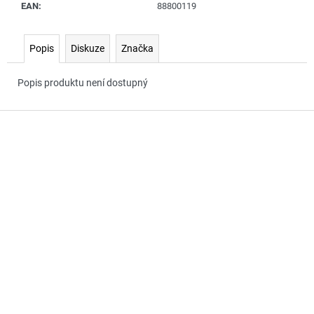
č
EAN
:
88800119
u
j
e
Popis
Diskuze
Značka
m
e
Popis produktu není dostupný
Z
á
p
a
t
í