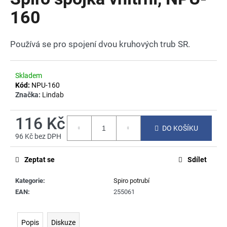
je
a
0,0
160
z
j
5
í
hvězdiček.
Používá se pro spojení dvou kruhových trub SR.
t
?
Skladem
Kód:
NPU-160
Značka:
Lindab
HLEDAT
116 Kč
DO KOŠÍKU
96 Kč bez DPH
Měrná
cena:
Zeptat se
Sdílet
D
o
Kategorie
:
Spiro potrubí
p
EAN
:
255061
o
r
u
Popis
Diskuze