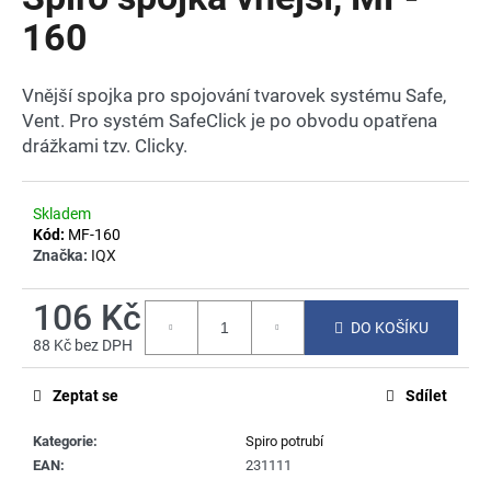
je
a
0,0
160
z
j
5
í
hvězdiček.
Vnější spojka pro spojování tvarovek systému Safe,
t
Vent. Pro systém SafeClick je po obvodu opatřena
?
drážkami tzv. Clicky.
Skladem
Kód:
MF-160
HLEDAT
Značka:
IQX
106 Kč
DO KOŠÍKU
88 Kč bez DPH
D
Měrná
o
cena:
p
Zeptat se
Sdílet
o
Kategorie
:
Spiro potrubí
r
EAN
:
231111
u