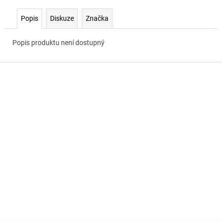
č
u
Popis
Diskuze
Značka
j
e
Popis produktu není dostupný
m
e
Z
á
p
a
t
í