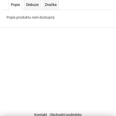
č
Popis
Diskuze
Značka
u
j
e
Popis produktu není dostupný
m
e
Z
á
p
a
t
í
Kontakt
Obchodní podmínky