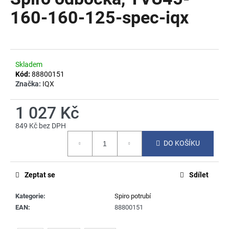
je
a
0,0
160-160-125-spec-iqx
z
j
5
í
hvězdiček.
t
?
Skladem
Kód:
88800151
Značka:
IQX
1 027 Kč
HLEDAT
849 Kč bez DPH
Měrná
DO KOŠÍKU
cena:
D
o
Zeptat se
Sdílet
p
o
Kategorie
:
Spiro potrubí
r
EAN
:
88800151
u