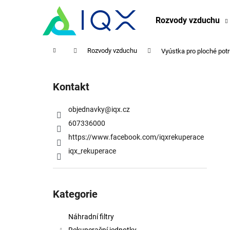
K
Přejít
na
o
Rozvody vzduchu
obsah
Zpět
Zpět
š
do
do
í
Domů
Rozvody vzduchu
Vyústka pro ploché po
obchodu
obchodu
k
P
o
Kontakt
s
t
objednavky
@
iqx.cz
r
607336000
a
https://www.facebook.com/iqxrekuperace
n
iqx_rekuperace
n
í
Přeskočit
p
kategorie
Kategorie
a
n
Náhradní filtry
e