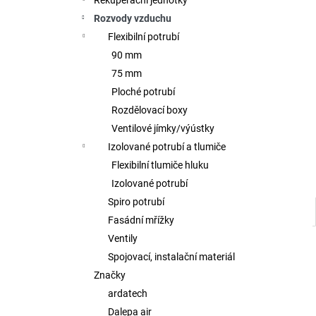
Rekuperační jednotky
l
Rozvody vzduchu
Flexibilní potrubí
90 mm
75 mm
Ploché potrubí
Rozdělovací boxy
Ventilové jímky/výústky
Izolované potrubí a tlumiče
Flexibilní tlumiče hluku
Izolované potrubí
Spiro potrubí
Fasádní mřížky
Ventily
Spojovací, instalační materiál
Značky
ardatech
Dalepa air