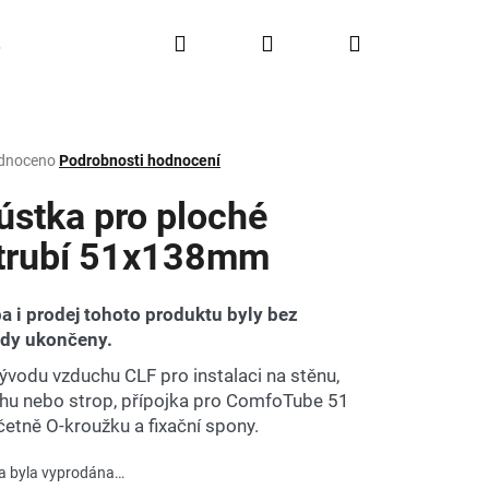
Hledat
Přihlášení
Nákupní
Doprava a platba
FAQ
Značky
košík
rné
dnoceno
Podrobnosti hodnocení
ení
tu
ústka pro ploché
trubí 51x138mm
ček.
a i prodej tohoto produktu byly bez
ady ukončeny.
vývodu vzduchu CLF pro instalaci na stěnu,
hu nebo strop, přípojka pro ComfoTube 51
včetně O-kroužku a fixační spony.
a byla vyprodána…