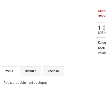
Mome
nedo
1 
895 
Měrn
cena:
Kateg
EAN
:
Polož
Popis
Diskuze
Značka
Popis produktu není dostupný