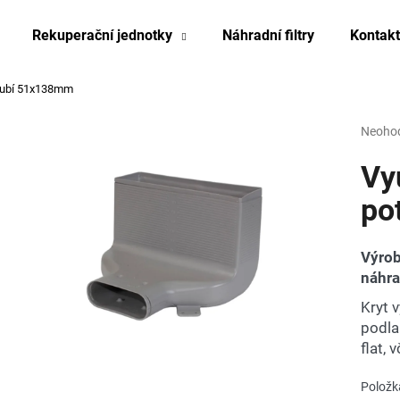
Rekuperační jednotky
Náhradní filtry
Kontakt
trubí 51x138mm
Co potřebujete najít?
Průmě
Neoho
hodnoc
produk
Vy
HLEDAT
je
0,0
po
z
5
Doporučujeme
hvězdi
Výrob
náhr
Kryt 
podla
flat, 
Položk