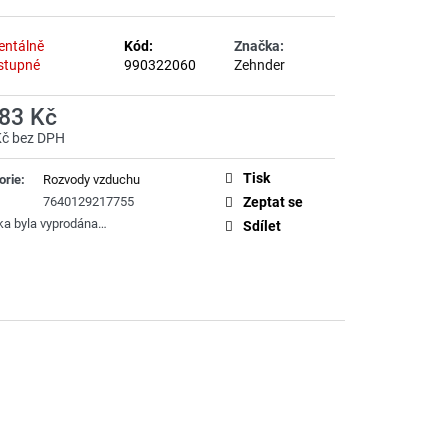
ntálně
Kód:
Značka:
stupné
990322060
Zehnder
083 Kč
Kč bez DPH
á
Tisk
orie
:
Rozvody vzduchu
7640129217755
Zeptat se
ka byla vyprodána…
Sdílet