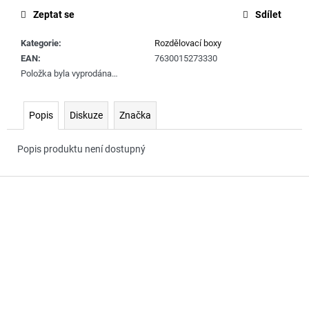
č
cena:
Zeptat se
Sdílet
u
j
Kategorie
:
Rozdělovací boxy
e
EAN
:
7630015273330
m
Položka byla vyprodána…
e
Popis
Diskuze
Značka
Popis produktu není dostupný
Z
á
p
a
t
í