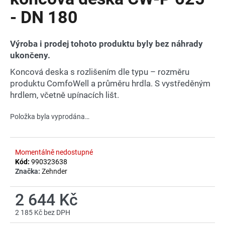
je
a
0,0
- DN 180
z
j
5
í
hvězdiček.
Výroba i prodej tohoto produktu byly bez náhrady
t
ukončeny.
?
Koncová deska s rozlišením dle typu – rozměru
produktu ComfoWell a průměru hrdla. S vystředěným
hrdlem, včetně upínacích lišt.
Položka byla vyprodána…
HLEDAT
Momentálně nedostupné
D
Kód:
990323638
o
Značka:
Zehnder
p
o
2 644 Kč
r
2 185 Kč bez DPH
u
Měrná