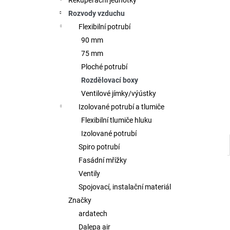
Rekuperační jednotky
l
Rozvody vzduchu
Flexibilní potrubí
90 mm
75 mm
Ploché potrubí
Rozdělovací boxy
Ventilové jímky/výústky
Izolované potrubí a tlumiče
Flexibilní tlumiče hluku
Izolované potrubí
Spiro potrubí
Fasádní mřížky
Ventily
Spojovací, instalační materiál
Značky
ardatech
Dalepa air