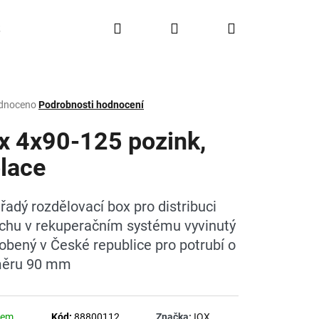
Hledat
Přihlášení
Nákupní
Doprava a platba
FAQ
Značky
košík
rné
dnoceno
Podrobnosti hodnocení
ení
tu
x 4x90-125 pozink,
olace
ček.
řadý rozdělovací box pro distribuci
chu v rekuperačním systému vyvinutý
robený v České republice pro potrubí o
měru 90 mm
dem
Kód:
88800112
Značka:
IQX