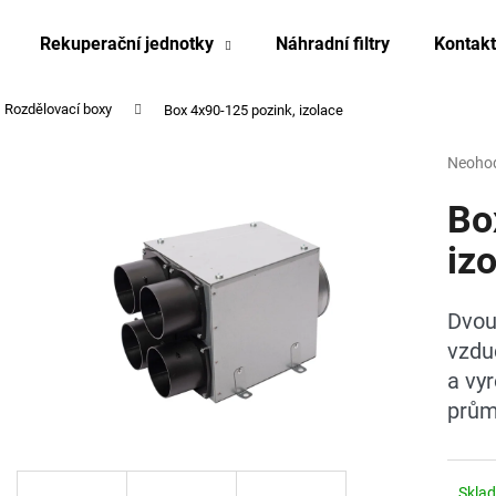
Rekuperační jednotky
Náhradní filtry
Kontakt
Rozdělovací boxy
Box 4x90-125 pozink, izolace
Co potřebujete najít?
Průmě
Neoho
hodnoc
produk
Bo
HLEDAT
je
0,0
iz
z
5
Doporučujeme
hvězdi
Dvou
vzdu
a vy
prů
Skla