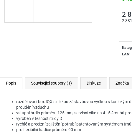
2 
2 38
Měrn
cena:
Kateg
EAN
:
Popis
Související soubory (1)
Diskuze
Značka
rozdělovací box IQX s nízkou zástavbovou výškou s kónickým 
proudění vzduchu
vstupní hrdlo průměru 125 mm, servisní víko na 4 - 5 šroubů pro
vyroben v těsnosti třídy D
rychlé a precizní zajištění potrubí patentovaným systémem trn
pro flexibilní hadice průměru 90 mm