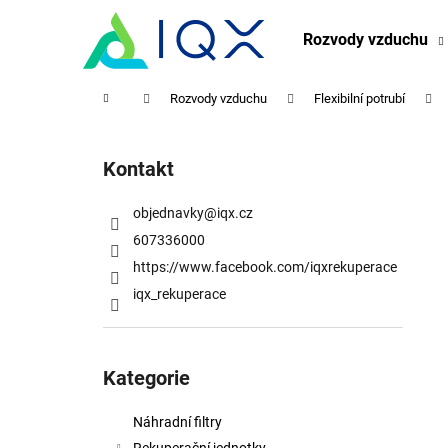
K
Přejít
na
o
Rozvody vzduchu
obsah
Zpět
Zpět
š
do
do
í
Domů
Rozvody vzduchu
Flexibilní potrubí
obchodu
obchodu
k
P
o
Kontakt
s
t
objednavky
@
iqx.cz
r
607336000
a
https://www.facebook.com/iqxrekuperace
n
iqx_rekuperace
n
í
Přeskočit
p
kategorie
Kategorie
a
n
Náhradní filtry
e