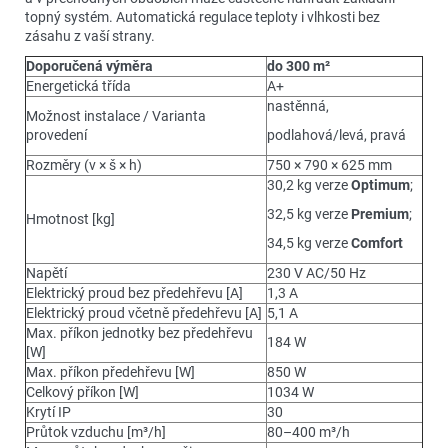
topný systém. Automatická regulace teploty i vlhkosti bez
zásahu z vaší strany.
Doporučená výměra
do 300 m²
Energetická třída
A+
nastěnná,
Možnost instalace / Varianta
provedení
podlahová/levá, pravá
Rozměry (v × š × h)
750 × 790 × 625 mm
30,2 kg verze
Optimum
;
32,5 kg verze
Premium
;
Hmotnost [kg]
34,5 kg verze
Comfort
Napětí
230 V AC/50 Hz
Elektrický proud bez předehřevu [A]
1,3 A
Elektrický proud včetně předehřevu [A]
5,1 A
Max. příkon jednotky bez předehřevu
184 W
[W]
Max. příkon předehřevu [W]
850 W
Celkový příkon [W]
1034 W
Krytí IP
30
Průtok vzduchu [m³/h]
80–400 m³/h