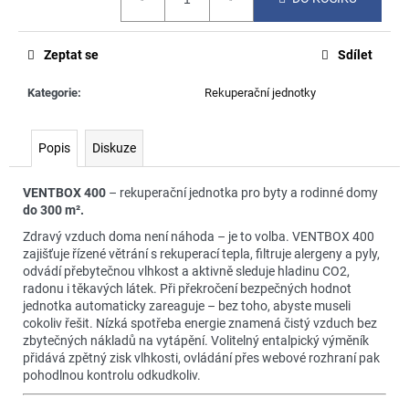
č
cena:
u
j
Zeptat se
Sdílet
e
m
Kategorie
:
Rekuperační jednotky
e
Popis
Diskuze
VENTBOX 400
– rekuperační jednotka pro byty a rodinné domy
do 300 m².
Zdravý vzduch doma není náhoda – je to volba. VENTBOX 400
zajišťuje řízené větrání s rekuperací tepla, filtruje alergeny a pyly,
odvádí přebytečnou vlhkost a aktivně sleduje hladinu CO2,
radonu i těkavých látek. Při překročení bezpečných hodnot
jednotka automaticky zareaguje – bez toho, abyste museli
cokoliv řešit. Nízká spotřeba energie znamená čistý vzduch bez
zbytečných nákladů na vytápění. Volitelný entalpický výměník
přidává zpětný zisk vlhkosti, ovládání přes webové rozhraní pak
pohodlnou kontrolu odkudkoliv.