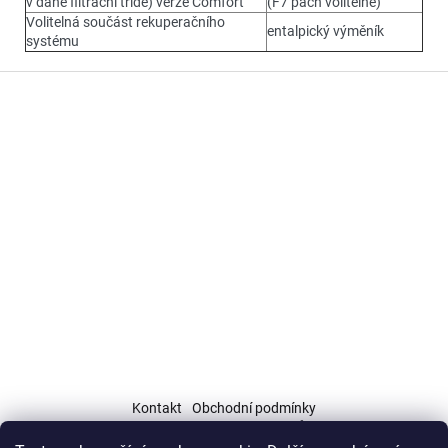
v dané filtrační třídě) verze Comfort
(F7 pach volitelně)
Volitelná součást rekuperačního
entalpický výměník
systému
Z
á
p
a
t
í
Kontakt
Obchodní podmínky
Podmínky ochrany osobních údajů (GDPR)