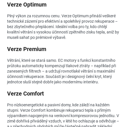
Verze Optimum
Plný výkon za rozumnou cenu. Verze Optimum přináší veškeré
technické zázemí pro efektivní a spolehlivý provoz rekuperace –
bez zbytečného přeplácení. Ideální volba pro ty, kdo chtějí
kvalitní větrání s vysokou účinností zpětného zisku tepla, aniž by
museli sahat po prémiové výbavě.
Verze Premium
Větrání, které se stará samo. EC motory s funkcí konstantního
průtoku automaticky kompenzují tlakové ztráty – například při
zanesených filtrech – a udržují rovnotlaké větrání s maximální
účinností rekuperace. Součástí je i designový čelní kryt, který
jednotce sluší stejně dobře jako modernímu interiéru.
Verze Comfort
Pro nízkoenergetické a pasivní domy, kde záleží na každém
stupni. Verze Comfort kombinuje rekuperaci tepla s přímým
výparníkem napojeným na venkovní kompresorovou jednotku. V
zimě dohřívá přiváděný vzduch, v létě ho ochlazuje a odvlhčuje –
a v přechodných obdobích může částečně nahradit základní