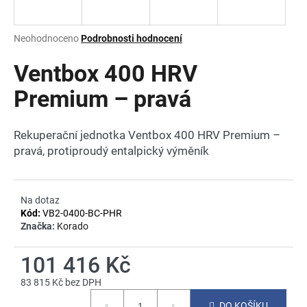
a
j
Průměrné
Neohodnoceno
Podrobnosti hodnocení
í
hodnocení
produktu
Ventbox 400 HRV
t
je
?
0,0
Premium – pravá
z
5
hvězdiček.
Rekuperační jednotka Ventbox 400 HRV Premium –
pravá, protiproudý entalpický výměník
HLEDAT
Na dotaz
Kód:
VB2-0400-BC-PHR
D
Značka:
Korado
o
p
101 416 Kč
o
r
83 815 Kč bez DPH
u
Měrná
DO KOŠÍKU