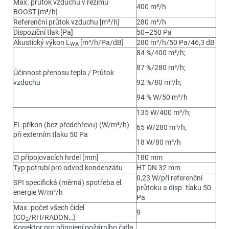
Max. průtok vzduchu v režimu
400 m³/h
BOOST [m³/h]
Referenční průtok vzduchu [m³/h]
280 m³/h
Dispoziční tlak [Pa]
50–250 Pa
Akustický výkon L
[m³/h/Pa/dB]
280 m³/h/50 Pa/46,3 dB
WA
84 %/400 m³/h;
87 %/280 m³/h;
Účinnost přenosu tepla / Průtok
vzduchu
92 %/80 m³/h;
94 % W/50 m³/h
135 W/400 m³/h;
El. příkon (bez předehřevu) (W/m³/h)
65 W/280 m³/h;
při externím tlaku 50 Pa
18 W/80 m³/h
∅ připojovacích hrdel [mm]
180 mm
Typ potrubí pro odvod kondenzátu
HT DN 32 mm
0,23 W/při referenční
SPI specifická (měrná) spotřeba el.
průtoku a disp. tlaku 50
energie W/m³/h
Pa
Max. počet všech čidel
9
(CO
/RH/RADON…)
2
Konektor pro připojení požárního čidla