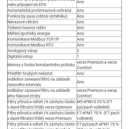
Ano
nebo připojení do EPS
Automatická protimrazová ochrana
Ano
Funkce by-pass (obtok výměníku)
Ano
Nárazové větrání
Ano
Týdenní časový režim
Ano
Měření spotřeby energie
Ano
Komunikace Modbus TCP/IP
Ano
Komunikace Modbus RTU
Ano
Anologový vstup
2
Digitální vstup
1
verze Premium a verze
Motory s funkcí konstantního průtoku
Comfort
Předfiltr hrubých nečistot
Ano
Indikátor zanesení filtrů na základě
Ano
časového intervalu
Indikátor zanesení filtru na základě
verze Premium a verze
jeho tlakové ztráty
Comfort
Filtry přívod a odtah (% záchytu částic
M5 ePM10 55 % (F7
v dané filtrační třídě) verze Optimum
pyl/pach volitelně)
Filtry přívod a odtah (% záchytu částic
F7 ePM1 70 % (F7 pach
v dané filtrační třídě) verze Premium
volitelně)
Filtry přívod a odtah (% záchytu částic
F7 pyl/pach ePM1 70 %