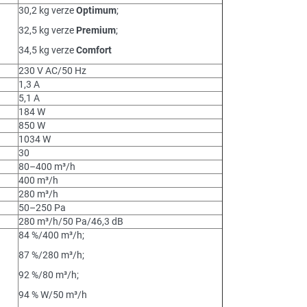
30,2 kg verze
Optimum
;
32,5 kg verze
Premium
;
34,5 kg verze
Comfort
230 V AC/50 Hz
1,3 A
5,1 A
184 W
850 W
1034 W
30
80–400 m³/h
400 m³/h
280 m³/h
50–250 Pa
280 m³/h/50 Pa/46,3 dB
84 %/400 m³/h;
87 %/280 m³/h;
92 %/80 m³/h;
94 % W/50 m³/h