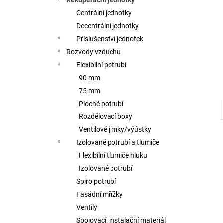
Rekuperační jednotky
l
Centrální jednotky
Decentrální jednotky
Příslušenství jednotek
Rozvody vzduchu
Flexibilní potrubí
90 mm
75 mm
Ploché potrubí
Rozdělovací boxy
Ventilové jímky/výústky
Izolované potrubí a tlumiče
Flexibilní tlumiče hluku
Izolované potrubí
Spiro potrubí
Fasádní mřížky
Ventily
Spojovací, instalační materiál