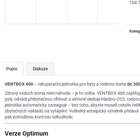
104 
Měrn
cena:
Kateg
Popis
Diskuze
VENTBOX 400
– rekuperační jednotka pro byty a rodinné domy
do 300
Zdravý vzduch doma není náhoda – je to volba. VENTBOX 400 zajišťuje ří
pyly, odvádí přebytečnou vlhkost a aktivně sleduje hladinu CO2, radon
jednotka automaticky zareaguje – bez toho, abyste museli cokoliv řeš
zbytečných nákladů na vytápění. Volitelný entalpický výměník přidává 
pak pohodlnou kontrolu odkudkoliv.
Verze Optimum