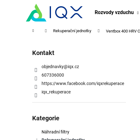
K
Přejít
na
o
Rozvody vzduchu
obsah
Zpět
Zpět
š
do
do
í
Domů
Rekuperační jednotky
Ventbox 400 HRV C
obchodu
obchodu
k
P
o
Kontakt
s
t
objednavky
@
iqx.cz
r
607336000
a
https://www.facebook.com/iqxrekuperace
n
iqx_rekuperace
n
í
Přeskočit
p
kategorie
Kategorie
a
n
Náhradní filtry
e