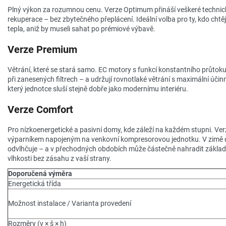
Plný výkon za rozumnou cenu. Verze Optimum přináší veškeré technické
rekuperace – bez zbytečného přeplácení. Ideální volba pro ty, kdo chtěj
tepla, aniž by museli sahat po prémiové výbavě.
Verze Premium
Větrání, které se stará samo. EC motory s funkcí konstantního průtok
při zanesených filtrech – a udržují rovnotlaké větrání s maximální účinn
který jednotce sluší stejně dobře jako modernímu interiéru.
Verze Comfort
Pro nízkoenergetické a pasivní domy, kde záleží na každém stupni. Ve
výparníkem napojeným na venkovní kompresorovou jednotku. V zimě do
odvlhčuje – a v přechodných obdobích může částečně nahradit základn
vlhkosti bez zásahu z vaší strany.
Doporučená výměra
Energetická třída
Možnost instalace / Varianta provedení
Rozměry (v × š × h)