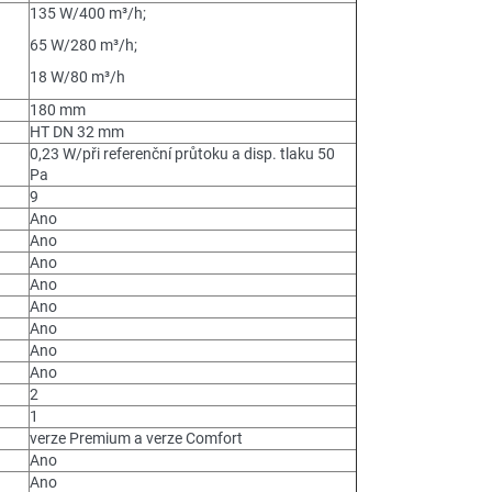
135 W/400 m³/h;
65 W/280 m³/h;
18 W/80 m³/h
180 mm
HT DN 32 mm
0,23 W/při referenční průtoku a disp. tlaku 50
Pa
9
Ano
Ano
Ano
Ano
Ano
Ano
Ano
Ano
2
1
verze Premium a verze Comfort
Ano
Ano