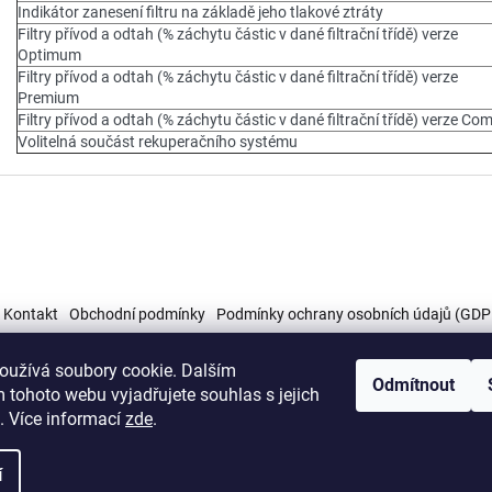
Indikátor zanesení filtru na základě jeho tlakové ztráty
Filtry přívod a odtah (% záchytu částic v dané filtrační třídě) verze
Optimum
Filtry přívod a odtah (% záchytu částic v dané filtrační třídě) verze
Premium
Filtry přívod a odtah (% záchytu částic v dané filtrační třídě) verze Co
Volitelná součást rekuperačního systému
Kontakt
Obchodní podmínky
Podmínky ochrany osobních údajů (GDP
oužívá soubory cookie. Dalším
Odmítnout
 tohoto webu vyjadřujete souhlas s jejich
. Více informací
zde
.
zena.
Upravit nastavení cookies
í