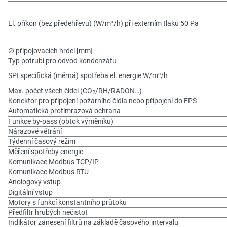
El. příkon (bez předehřevu) (W/m³/h) při externím tlaku 50 Pa
∅ připojovacích hrdel [mm]
Typ potrubí pro odvod kondenzátu
SPI specifická (měrná) spotřeba el. energie W/m³/h
Max. počet všech čidel (CO
/RH/RADON…)
2
Konektor pro připojení požárního čidla nebo připojení do EPS
Automatická protimrazová ochrana
Funkce by-pass (obtok výměníku)
Nárazové větrání
Týdenní časový režim
Měření spotřeby energie
Komunikace Modbus TCP/IP
Komunikace Modbus RTU
Anologový vstup
Digitální vstup
Motory s funkcí konstantního průtoku
Předfiltr hrubých nečistot
Indikátor zanesení filtrů na základě časového intervalu