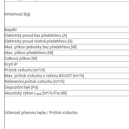
Hmotnost [kg]
Napětí
Elektrický proud bez předehřevu [A]
Elektrický proud včetně předehřevu [A]
Max. příkon jednotky bez předehřevu [W]
Max. příkon předehřevu [W]
Celkový příkon [W]
Krytí IP
Průtok vzduchu [m³/h]
Max. průtok vzduchu v režimu BOOST [m³/h]
Referenční průtok vzduchu [m³/h]
Dispoziční tlak [Pa]
Akustický výkon L
[m³/h/Pa/dB]
WA
Účinnost přenosu tepla / Průtok vzduchu