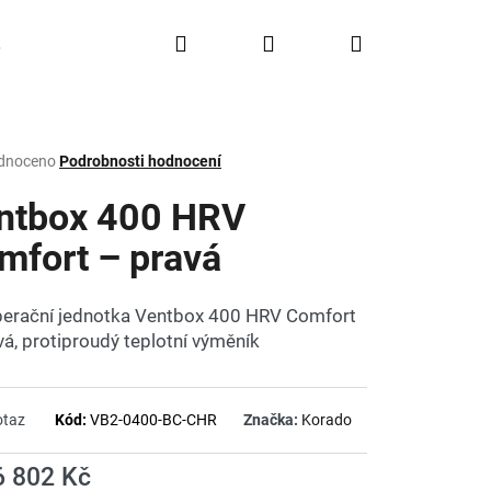
Hledat
Přihlášení
Nákupní
Doprava a platba
FAQ
Značky
košík
rné
dnoceno
Podrobnosti hodnocení
ení
tu
ntbox 400 HRV
mfort – pravá
ček.
erační jednotka Ventbox 400 HRV Comfort
vá, protiproudý teplotní výměník
otaz
Kód:
VB2-0400-BC-CHR
Značka:
Korado
6 802 Kč