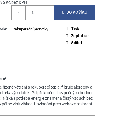
795 Kč bez DPH
á
DO KOŠÍKU
Tisk
orie
:
Rekuperační jednotky
Zeptat se
Sdílet
 m².
zené větrání s rekuperací tepla, filtruje alergeny a
u i těkavých látek. Při překročení bezpečných hodnot
it. Nízká spotřeba energie znamená čistý vzduch bez
zpětný zisk vlhkosti, ovládání přes webové rozhraní