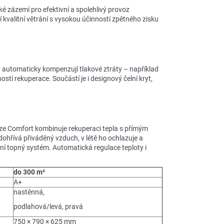
 zázemí pro efektivní a spolehlivý provoz
í kvalitní větrání s vysokou účinností zpětného zisku
u automaticky kompenzují tlakové ztráty – například
ostí rekuperace. Součástí je i designový čelní kryt,
rze Comfort kombinuje rekuperaci tepla s přímým
hřívá přiváděný vzduch, v létě ho ochlazuje a
í topný systém. Automatická regulace teploty i
do 300 m²
A+
nastěnná,
podlahová/levá, pravá
750 × 790 × 625 mm