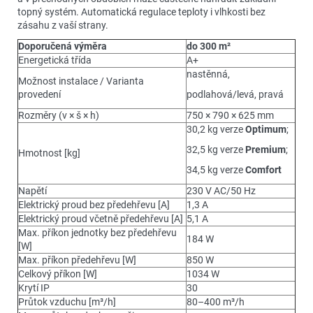
topný systém. Automatická regulace teploty i vlhkosti bez
zásahu z vaší strany.
Doporučená výměra
do 300 m²
Energetická třída
A+
nastěnná,
Možnost instalace / Varianta
provedení
podlahová/levá, pravá
Rozměry (v × š × h)
750 × 790 × 625 mm
30,2 kg verze
Optimum
;
32,5 kg verze
Premium
;
Hmotnost [kg]
34,5 kg verze
Comfort
Napětí
230 V AC/50 Hz
Elektrický proud bez předehřevu [A]
1,3 A
Elektrický proud včetně předehřevu [A]
5,1 A
Max. příkon jednotky bez předehřevu
184 W
[W]
Max. příkon předehřevu [W]
850 W
Celkový příkon [W]
1034 W
Krytí IP
30
Průtok vzduchu [m³/h]
80–400 m³/h