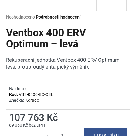
a
j
Průměrné
Neohodnoceno
Podrobnosti hodnocení
í
hodnocení
produktu
Ventbox 400 ERV
t
je
?
0,0
Optimum – levá
z
5
hvězdiček.
Rekuperační jednotka Ventbox 400 ERV Optimum –
levá, protiproudý entalpický výměník
HLEDAT
Na dotaz
Kód:
VB2-0400-BC-OEL
D
Značka:
Korado
o
p
107 763 Kč
o
r
89 060 Kč bez DPH
u
Měrná
DO KOŠÍKU