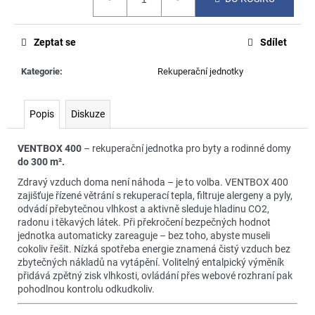
č
cena:
u
j
Zeptat se
Sdílet
e
m
Kategorie
:
Rekuperační jednotky
e
Popis
Diskuze
VENTBOX 400
– rekuperační jednotka pro byty a rodinné domy
do 300 m².
Zdravý vzduch doma není náhoda – je to volba. VENTBOX 400
zajišťuje řízené větrání s rekuperací tepla, filtruje alergeny a pyly,
odvádí přebytečnou vlhkost a aktivně sleduje hladinu CO2,
radonu i těkavých látek. Při překročení bezpečných hodnot
jednotka automaticky zareaguje – bez toho, abyste museli
cokoliv řešit. Nízká spotřeba energie znamená čistý vzduch bez
zbytečných nákladů na vytápění. Volitelný entalpický výměník
přidává zpětný zisk vlhkosti, ovládání přes webové rozhraní pak
pohodlnou kontrolu odkudkoliv.