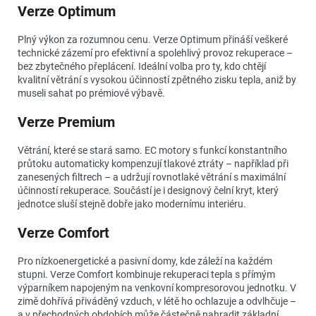
Verze Optimum
Plný výkon za rozumnou cenu. Verze Optimum přináší veškeré
technické zázemí pro efektivní a spolehlivý provoz rekuperace –
bez zbytečného přeplácení. Ideální volba pro ty, kdo chtějí
kvalitní větrání s vysokou účinností zpětného zisku tepla, aniž by
museli sahat po prémiové výbavě.
Verze Premium
Větrání, které se stará samo. EC motory s funkcí konstantního
průtoku automaticky kompenzují tlakové ztráty – například při
zanesených filtrech – a udržují rovnotlaké větrání s maximální
účinností rekuperace. Součástí je i designový čelní kryt, který
jednotce sluší stejně dobře jako modernímu interiéru.
Verze Comfort
Pro nízkoenergetické a pasivní domy, kde záleží na každém
stupni. Verze Comfort kombinuje rekuperaci tepla s přímým
výparníkem napojeným na venkovní kompresorovou jednotku. V
zimě dohřívá přiváděný vzduch, v létě ho ochlazuje a odvlhčuje –
a v přechodných obdobích může částečně nahradit základní