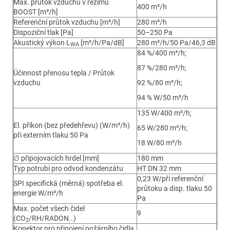
Max. průtok vzduchu v režimu
400 m³/h
BOOST [m³/h]
Referenční průtok vzduchu [m³/h]
280 m³/h
Dispoziční tlak [Pa]
50–250 Pa
Akustický výkon L
[m³/h/Pa/dB]
280 m³/h/50 Pa/46,3 dB
WA
84 %/400 m³/h;
87 %/280 m³/h;
Účinnost přenosu tepla / Průtok
vzduchu
92 %/80 m³/h;
94 % W/50 m³/h
135 W/400 m³/h;
El. příkon (bez předehřevu) (W/m³/h)
65 W/280 m³/h;
při externím tlaku 50 Pa
18 W/80 m³/h
∅ připojovacích hrdel [mm]
180 mm
Typ potrubí pro odvod kondenzátu
HT DN 32 mm
0,23 W/při referenční
SPI specifická (měrná) spotřeba el.
průtoku a disp. tlaku 50
energie W/m³/h
Pa
Max. počet všech čidel
9
(CO
/RH/RADON…)
2
Konektor pro připojení požárního čidla