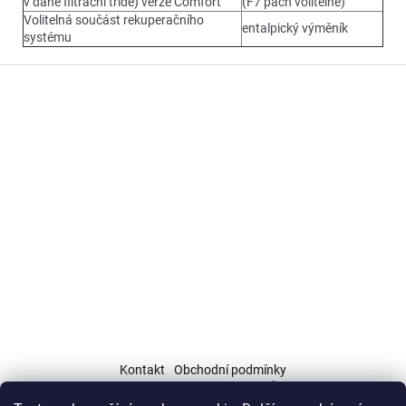
v dané filtrační třídě) verze Comfort
(F7 pach volitelně)
Volitelná součást rekuperačního
entalpický výměník
systému
Z
á
p
a
t
í
Kontakt
Obchodní podmínky
Podmínky ochrany osobních údajů (GDPR)