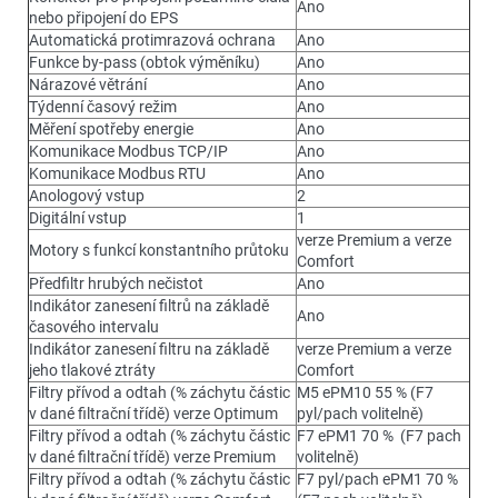
Ano
nebo připojení do EPS
Automatická protimrazová ochrana
Ano
Funkce by-pass (obtok výměníku)
Ano
Nárazové větrání
Ano
Týdenní časový režim
Ano
Měření spotřeby energie
Ano
Komunikace Modbus TCP/IP
Ano
Komunikace Modbus RTU
Ano
Anologový vstup
2
Digitální vstup
1
verze Premium a verze
Motory s funkcí konstantního průtoku
Comfort
Předfiltr hrubých nečistot
Ano
Indikátor zanesení filtrů na základě
Ano
časového intervalu
Indikátor zanesení filtru na základě
verze Premium a verze
jeho tlakové ztráty
Comfort
Filtry přívod a odtah (% záchytu částic
M5 ePM10 55 % (F7
v dané filtrační třídě) verze Optimum
pyl/pach volitelně)
Filtry přívod a odtah (% záchytu částic
F7 ePM1 70 % (F7 pach
v dané filtrační třídě) verze Premium
volitelně)
Filtry přívod a odtah (% záchytu částic
F7 pyl/pach ePM1 70 %