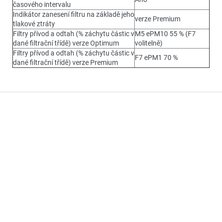
časového intervalu
Indikátor zanesení filtru na základě jeho
verze Premium
tlakové ztráty
Filtry přívod a odtah (% záchytu částic v
M5 ePM10 55 % (F7
dané filtrační třídě) verze Optimum
volitelně)
Filtry přívod a odtah (% záchytu částic v
F7 ePM1 70 %
dané filtrační třídě) verze Premium
Z
á
p
a
t
í