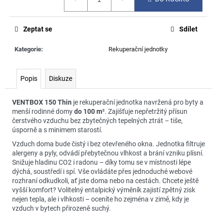
č
cena:
u
j
Zeptat se
Sdílet
e
m
Kategorie
:
Rekuperační jednotky
e
Popis
Diskuze
VENTBOX 150 Thin
je rekuperační jednotka navržená pro byty a
menší rodinné domy
do 100 m
². Zajišťuje nepřetržitý přísun
čerstvého vzduchu bez zbytečných tepelných ztrát – tiše,
úsporně a s minimem starostí.
Vzduch doma bude čistý i bez otevřeného okna. Jednotka filtruje
alergeny a pyly, odvádí přebytečnou vlhkost a brání vzniku plísní.
Snižuje hladinu CO2 i radonu – díky tomu se v místnosti lépe
dýchá, soustředí i spí. Vše ovládáte přes jednoduché webové
rozhraní odkudkoli, ať jste doma nebo na cestách. Chcete ještě
vyšší komfort? Volitelný entalpický výměník zajistí zpětný zisk
nejen tepla, ale i vlhkosti – oceníte ho zejména v zimě, kdy je
vzduch v bytech přirozeně suchý.