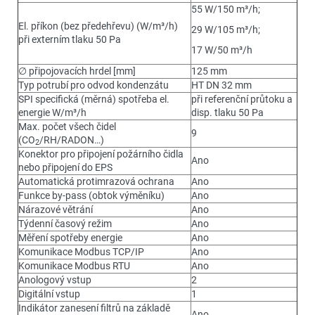
55 W/150 m³/h;
El. příkon (bez předehřevu) (W/m³/h)
29 W/105 m³/h;
při externím tlaku 50 Pa
17 W/50 m³/h
∅ připojovacích hrdel [mm]
125 mm
Typ potrubí pro odvod kondenzátu
HT DN 32 mm
SPI specifická (měrná) spotřeba el.
při referenční průtoku a
energie W/m³/h
disp. tlaku 50 Pa
Max. počet všech čidel
9
(CO
/RH/RADON…)
2
Konektor pro připojení požárního čidla
Ano
nebo připojení do EPS
Automatická protimrazová ochrana
Ano
Funkce by-pass (obtok výměníku)
Ano
Nárazové větrání
Ano
Týdenní časový režim
Ano
Měření spotřeby energie
Ano
Komunikace Modbus TCP/IP
Ano
Komunikace Modbus RTU
Ano
Anologový vstup
2
Digitální vstup
1
Indikátor zanesení filtrů na základě
Ano