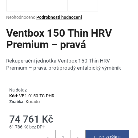
a
j
Průměrné
Neohodnoceno
Podrobnosti hodnocení
í
hodnocení
produktu
Ventbox 150 Thin HRV
t
je
?
0,0
Premium – pravá
z
5
hvězdiček.
Rekuperační jednotka Ventbox 150 Thin HRV
Premium – pravá, protiproudý entalpický výměník
HLEDAT
Na dotaz
Kód:
VB1-0150-TC-PHR
D
Značka:
Korado
o
p
74 761 Kč
o
r
61 786 Kč bez DPH
u
Měrná
DO KOŠÍKU