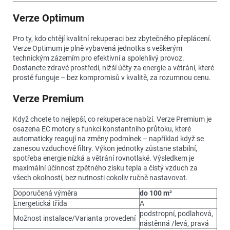
Verze Optimum
Pro ty, kdo chtějí kvalitní rekuperaci bez zbytečného přeplácení.
Verze Optimum je plně vybavená jednotka s veškerým
technickým zázemím pro efektivní a spolehlivý provoz.
Dostanete zdravé prostředí, nižší účty za energie a větrání, které
prostě funguje – bez kompromisů v kvalitě, za rozumnou cenu.
Verze Premium
Když chcete to nejlepší, co rekuperace nabízí. Verze Premium je
osazena EC motory s funkcí konstantního průtoku, které
automaticky reagují na změny podmínek – například když se
zanesou vzduchové filtry. Výkon jednotky zůstane stabilní,
spotřeba energie nízká a větrání rovnotlaké. Výsledkem je
maximální účinnost zpětného zisku tepla a čistý vzduch za
všech okolností, bez nutnosti cokoliv ručně nastavovat.
Doporučená výměra
do 100 m
²
Energetická třída
A
podstropní, podlahová,
Možnost instalace/Varianta provedení
nástěnná /levá, pravá