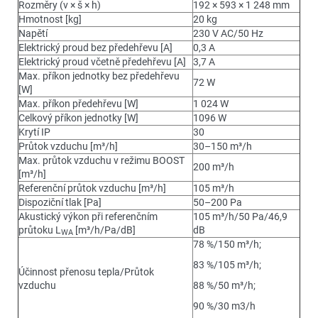
Rozměry (v × š × h)
192 × 593 × 1 248 mm
Hmotnost [kg]
20 kg
Napětí
230 V AC/50 Hz
Elektrický proud bez předehřevu [A]
0,3 A
Elektrický proud včetně předehřevu [A]
3,7 A
Max. příkon jednotky bez předehřevu
72 W
[W]
Max. příkon předehřevu [W]
1 024 W
Celkový příkon jednotky [W]
1096 W
Krytí IP
30
Průtok vzduchu [m³/h]
30–150 m³/h
Max. průtok vzduchu v režimu BOOST
200 m³/h
[m³/h]
Referenční průtok vzduchu [m³/h]
105 m³/h
Dispoziční tlak [Pa]
50–200 Pa
Akustický výkon při referenčním
105 m³/h/50 Pa/46,9
průtoku L
[m³/h/Pa/dB]
dB
WA
78 %/150 m³/h;
83 %/105 m³/h;
Účinnost přenosu tepla/Průtok
vzduchu
88 %/50 m³/h;
90 %/30 m3/h