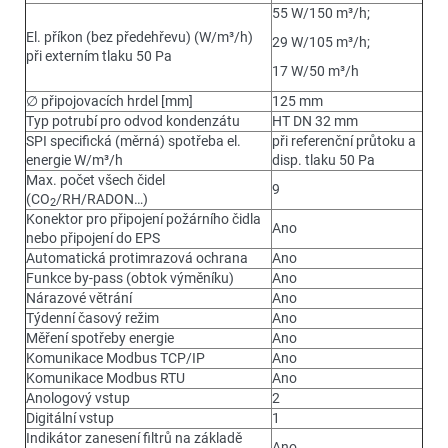
55 W/150 m³/h;
El. příkon (bez předehřevu) (W/m³/h)
29 W/105 m³/h;
při externím tlaku 50 Pa
17 W/50 m³/h
∅ připojovacích hrdel [mm]
125 mm
Typ potrubí pro odvod kondenzátu
HT DN 32 mm
SPI specifická (měrná) spotřeba el.
při referenční průtoku a
energie W/m³/h
disp. tlaku 50 Pa
Max. počet všech čidel
9
(CO
/RH/RADON…)
2
Konektor pro připojení požárního čidla
Ano
nebo připojení do EPS
Automatická protimrazová ochrana
Ano
Funkce by-pass (obtok výměníku)
Ano
Nárazové větrání
Ano
Týdenní časový režim
Ano
Měření spotřeby energie
Ano
Komunikace Modbus TCP/IP
Ano
Komunikace Modbus RTU
Ano
Anologový vstup
2
Digitální vstup
1
Indikátor zanesení filtrů na základě
Ano