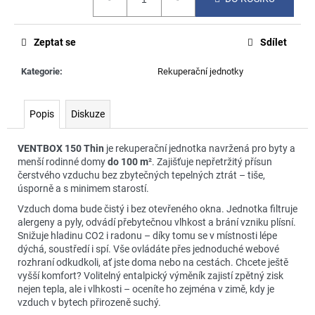
č
cena:
u
j
Zeptat se
Sdílet
e
m
Kategorie
:
Rekuperační jednotky
e
Popis
Diskuze
VENTBOX 150 Thin
je rekuperační jednotka navržená pro byty a
menší rodinné domy
do 100 m
². Zajišťuje nepřetržitý přísun
čerstvého vzduchu bez zbytečných tepelných ztrát – tiše,
úsporně a s minimem starostí.
Vzduch doma bude čistý i bez otevřeného okna. Jednotka filtruje
alergeny a pyly, odvádí přebytečnou vlhkost a brání vzniku plísní.
Snižuje hladinu CO2 i radonu – díky tomu se v místnosti lépe
dýchá, soustředí i spí. Vše ovládáte přes jednoduché webové
rozhraní odkudkoli, ať jste doma nebo na cestách. Chcete ještě
vyšší komfort? Volitelný entalpický výměník zajistí zpětný zisk
nejen tepla, ale i vlhkosti – oceníte ho zejména v zimě, kdy je
vzduch v bytech přirozeně suchý.