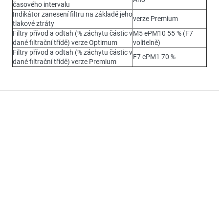
časového intervalu
Indikátor zanesení filtru na základě jeho
verze Premium
tlakové ztráty
Filtry přívod a odtah (% záchytu částic v
M5 ePM10 55 % (F7
dané filtrační třídě) verze Optimum
volitelně)
Filtry přívod a odtah (% záchytu částic v
F7 ePM1 70 %
dané filtrační třídě) verze Premium
Z
á
p
a
t
í