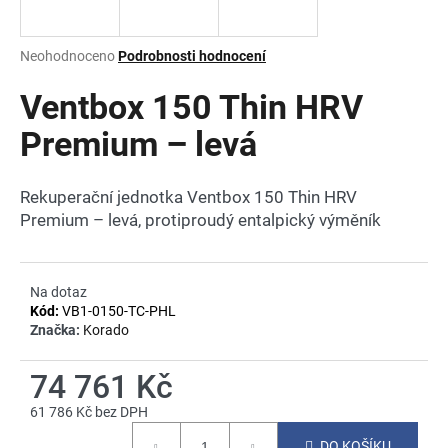
a
j
Průměrné
Neohodnoceno
Podrobnosti hodnocení
í
hodnocení
produktu
Ventbox 150 Thin HRV
t
je
?
0,0
Premium – levá
z
5
hvězdiček.
Rekuperační jednotka Ventbox 150 Thin HRV
Premium – levá, protiproudý entalpický výměník
HLEDAT
Na dotaz
Kód:
VB1-0150-TC-PHL
D
Značka:
Korado
o
p
74 761 Kč
o
r
61 786 Kč bez DPH
u
Měrná
DO KOŠÍKU