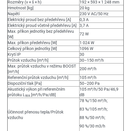
Rozměry (v × š × h)
192 × 593 × 1 248 mm
Hmotnost [kg]
20 kg
Napětí
230 V AC/50 Hz
Elektrický proud bez předehřevu [A]
0,3 A
Elektrický proud včetně předehřevu [A]
3,7 A
Max. příkon jednotky bez předehřevu
72 W
[W]
Max. příkon předehřevu [W]
1 024 W
Celkový příkon jednotky [W]
1096 W
Krytí IP
30
Průtok vzduchu [m³/h]
30–150 m³/h
Max. průtok vzduchu v režimu BOOST
200 m³/h
[m³/h]
Referenční průtok vzduchu [m³/h]
105 m³/h
Dispoziční tlak [Pa]
50–200 Pa
Akustický výkon při referenčním
105 m³/h/50 Pa/46,9
průtoku L
[m³/h/Pa/dB]
dB
WA
78 %/150 m³/h;
83 %/105 m³/h;
Účinnost přenosu tepla/Průtok
vzduchu
88 %/50 m³/h;
90 %/30 m3/h