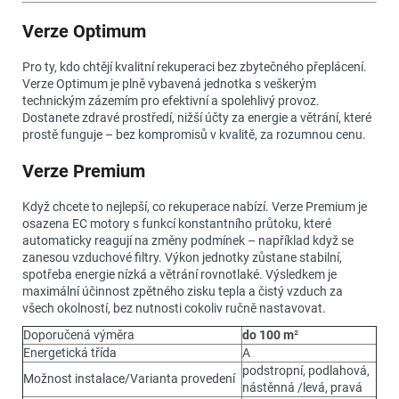
Verze Optimum
Pro ty, kdo chtějí kvalitní rekuperaci bez zbytečného přeplácení.
Verze Optimum je plně vybavená jednotka s veškerým
technickým zázemím pro efektivní a spolehlivý provoz.
Dostanete zdravé prostředí, nižší účty za energie a větrání, které
prostě funguje – bez kompromisů v kvalitě, za rozumnou cenu.
Verze Premium
Když chcete to nejlepší, co rekuperace nabízí. Verze Premium je
osazena EC motory s funkcí konstantního průtoku, které
automaticky reagují na změny podmínek – například když se
zanesou vzduchové filtry. Výkon jednotky zůstane stabilní,
spotřeba energie nízká a větrání rovnotlaké. Výsledkem je
maximální účinnost zpětného zisku tepla a čistý vzduch za
všech okolností, bez nutnosti cokoliv ručně nastavovat.
Doporučená výměra
do 100 m
²
Energetická třída
A
podstropní, podlahová,
Možnost instalace/Varianta provedení
nástěnná /levá, pravá