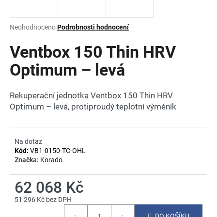
a
j
Průměrné
Neohodnoceno
Podrobnosti hodnocení
í
hodnocení
produktu
Ventbox 150 Thin HRV
t
je
?
0,0
Optimum – levá
z
5
hvězdiček.
Rekuperační jednotka Ventbox 150 Thin HRV
Optimum – levá, protiproudý teplotní výměník
HLEDAT
Na dotaz
Kód:
VB1-0150-TC-OHL
D
Značka:
Korado
o
p
62 068 Kč
o
r
51 296 Kč bez DPH
u
Měrná
DO KOŠÍKU