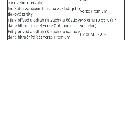
časového intervalu
Indikátor zanesení filtru na základě jeho
verze Premium
tlakové ztráty
Filtry přívod a odtah (% záchytu částic v
M5 ePM10 55 % (F7
dané filtrační třídě) verze Optimum
volitelně)
Filtry přívod a odtah (% záchytu částic v
F7 ePM1 70 %
dané filtrační třídě) verze Premium
Z
á
p
a
t
í