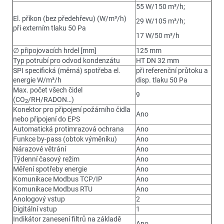
55 W/150 m³/h;
El. příkon (bez předehřevu) (W/m³/h)
29 W/105 m³/h;
při externím tlaku 50 Pa
17 W/50 m³/h
∅ připojovacích hrdel [mm]
125 mm
Typ potrubí pro odvod kondenzátu
HT DN 32 mm
SPI specifická (měrná) spotřeba el.
při referenční průtoku a
energie W/m³/h
disp. tlaku 50 Pa
Max. počet všech čidel
9
(CO
/RH/RADON…)
2
Konektor pro připojení požárního čidla
Ano
nebo připojení do EPS
Automatická protimrazová ochrana
Ano
Funkce by-pass (obtok výměníku)
Ano
Nárazové větrání
Ano
Týdenní časový režim
Ano
Měření spotřeby energie
Ano
Komunikace Modbus TCP/IP
Ano
Komunikace Modbus RTU
Ano
Anologový vstup
2
Digitální vstup
1
Indikátor zanesení filtrů na základě
Ano