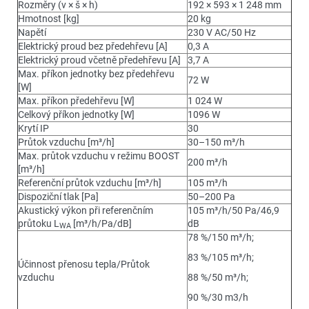
Rozměry (v × š × h)
192 × 593 × 1 248 mm
Hmotnost [kg]
20 kg
Napětí
230 V AC/50 Hz
Elektrický proud bez předehřevu [A]
0,3 A
Elektrický proud včetně předehřevu [A]
3,7 A
Max. příkon jednotky bez předehřevu
72 W
[W]
Max. příkon předehřevu [W]
1 024 W
Celkový příkon jednotky [W]
1096 W
Krytí IP
30
Průtok vzduchu [m³/h]
30–150 m³/h
Max. průtok vzduchu v režimu BOOST
200 m³/h
[m³/h]
Referenční průtok vzduchu [m³/h]
105 m³/h
Dispoziční tlak [Pa]
50–200 Pa
Akustický výkon při referenčním
105 m³/h/50 Pa/46,9
průtoku L
[m³/h/Pa/dB]
dB
WA
78 %/150 m³/h;
83 %/105 m³/h;
Účinnost přenosu tepla/Průtok
vzduchu
88 %/50 m³/h;
90 %/30 m3/h