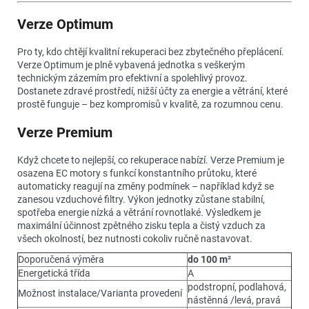
Verze Optimum
Pro ty, kdo chtějí kvalitní rekuperaci bez zbytečného přeplácení.
Verze Optimum je plně vybavená jednotka s veškerým
technickým zázemím pro efektivní a spolehlivý provoz.
Dostanete zdravé prostředí, nižší účty za energie a větrání, které
prostě funguje – bez kompromisů v kvalitě, za rozumnou cenu.
Verze Premium
Když chcete to nejlepší, co rekuperace nabízí. Verze Premium je
osazena EC motory s funkcí konstantního průtoku, které
automaticky reagují na změny podmínek – například když se
zanesou vzduchové filtry. Výkon jednotky zůstane stabilní,
spotřeba energie nízká a větrání rovnotlaké. Výsledkem je
maximální účinnost zpětného zisku tepla a čistý vzduch za
všech okolností, bez nutnosti cokoliv ručně nastavovat.
Doporučená výměra
do 100 m
²
Energetická třída
A
podstropní, podlahová,
Možnost instalace/Varianta provedení
nástěnná /levá, pravá