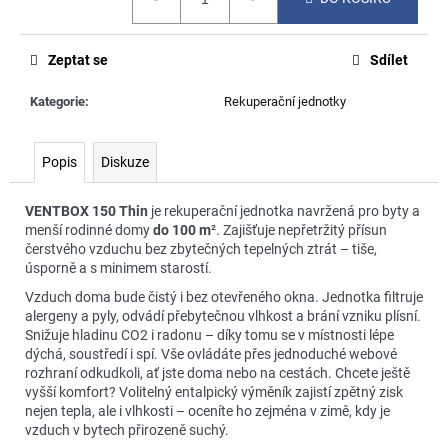
č
cena:
u
j
Zeptat se
Sdílet
e
m
Kategorie
:
Rekuperační jednotky
e
Popis
Diskuze
VENTBOX 150 Thin
je rekuperační jednotka navržená pro byty a
menší rodinné domy
do 100 m
². Zajišťuje nepřetržitý přísun
čerstvého vzduchu bez zbytečných tepelných ztrát – tiše,
úsporně a s minimem starostí.
Vzduch doma bude čistý i bez otevřeného okna. Jednotka filtruje
alergeny a pyly, odvádí přebytečnou vlhkost a brání vzniku plísní.
Snižuje hladinu CO2 i radonu – díky tomu se v místnosti lépe
dýchá, soustředí i spí. Vše ovládáte přes jednoduché webové
rozhraní odkudkoli, ať jste doma nebo na cestách. Chcete ještě
vyšší komfort? Volitelný entalpický výměník zajistí zpětný zisk
nejen tepla, ale i vlhkosti – oceníte ho zejména v zimě, kdy je
vzduch v bytech přirozeně suchý.