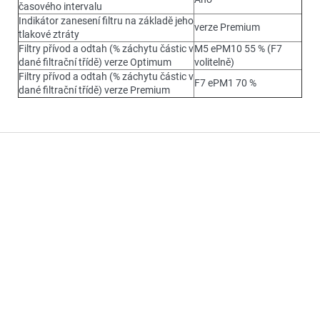
časového intervalu
Indikátor zanesení filtru na základě jeho
verze Premium
tlakové ztráty
Filtry přívod a odtah (% záchytu částic v
M5 ePM10 55 % (F7
dané filtrační třídě) verze Optimum
volitelně)
Filtry přívod a odtah (% záchytu částic v
F7 ePM1 70 %
dané filtrační třídě) verze Premium
Z
á
p
a
t
í