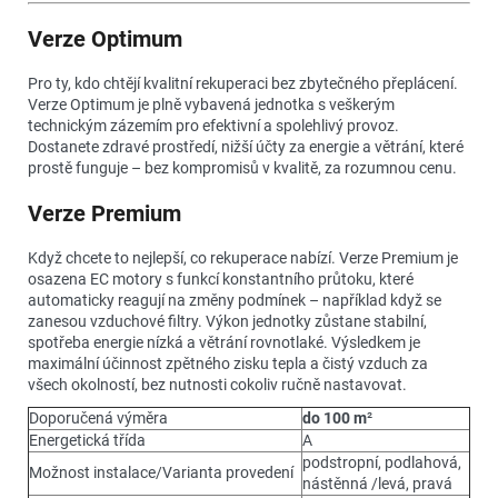
Verze Optimum
Pro ty, kdo chtějí kvalitní rekuperaci bez zbytečného přeplácení.
Verze Optimum je plně vybavená jednotka s veškerým
technickým zázemím pro efektivní a spolehlivý provoz.
Dostanete zdravé prostředí, nižší účty za energie a větrání, které
prostě funguje – bez kompromisů v kvalitě, za rozumnou cenu.
Verze Premium
Když chcete to nejlepší, co rekuperace nabízí. Verze Premium je
osazena EC motory s funkcí konstantního průtoku, které
automaticky reagují na změny podmínek – například když se
zanesou vzduchové filtry. Výkon jednotky zůstane stabilní,
spotřeba energie nízká a větrání rovnotlaké. Výsledkem je
maximální účinnost zpětného zisku tepla a čistý vzduch za
všech okolností, bez nutnosti cokoliv ručně nastavovat.
Doporučená výměra
do 100 m
²
Energetická třída
A
podstropní, podlahová,
Možnost instalace/Varianta provedení
nástěnná /levá, pravá