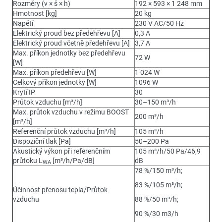
Rozměry (v × š × h)
192 × 593 × 1 248 mm
Hmotnost [kg]
20 kg
Napětí
230 V AC/50 Hz
Elektrický proud bez předehřevu [A]
0,3 A
Elektrický proud včetně předehřevu [A]
3,7 A
Max. příkon jednotky bez předehřevu
72 W
[W]
Max. příkon předehřevu [W]
1 024 W
Celkový příkon jednotky [W]
1096 W
Krytí IP
30
Průtok vzduchu [m³/h]
30–150 m³/h
Max. průtok vzduchu v režimu BOOST
200 m³/h
[m³/h]
Referenční průtok vzduchu [m³/h]
105 m³/h
Dispoziční tlak [Pa]
50–200 Pa
Akustický výkon při referenčním
105 m³/h/50 Pa/46,9
průtoku L
[m³/h/Pa/dB]
dB
WA
78 %/150 m³/h;
83 %/105 m³/h;
Účinnost přenosu tepla/Průtok
vzduchu
88 %/50 m³/h;
90 %/30 m3/h