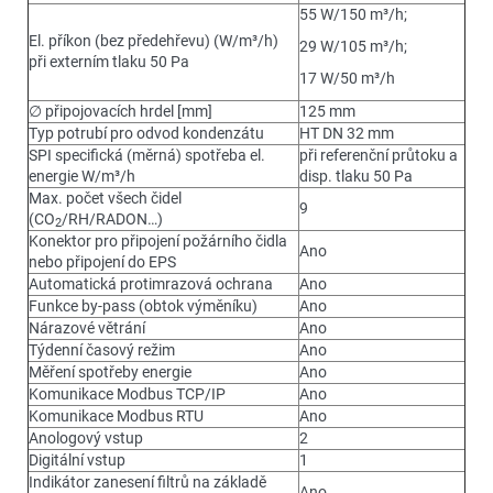
55 W/150 m³/h;
El. příkon (bez předehřevu) (W/m³/h)
29 W/105 m³/h;
při externím tlaku 50 Pa
17 W/50 m³/h
∅ připojovacích hrdel [mm]
125 mm
Typ potrubí pro odvod kondenzátu
HT DN 32 mm
SPI specifická (měrná) spotřeba el.
při referenční průtoku a
energie W/m³/h
disp. tlaku 50 Pa
Max. počet všech čidel
9
(CO
/RH/RADON…)
2
Konektor pro připojení požárního čidla
Ano
nebo připojení do EPS
Automatická protimrazová ochrana
Ano
Funkce by-pass (obtok výměníku)
Ano
Nárazové větrání
Ano
Týdenní časový režim
Ano
Měření spotřeby energie
Ano
Komunikace Modbus TCP/IP
Ano
Komunikace Modbus RTU
Ano
Anologový vstup
2
Digitální vstup
1
Indikátor zanesení filtrů na základě
Ano