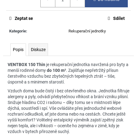
č
cena:
u
j
Zeptat se
Sdílet
e
m
Kategorie
:
Rekuperační jednotky
e
Popis
Diskuze
VENTBOX 150 Thin
je rekuperační jednotka navržená pro byty a
menší rodinné domy
do 100 m
². Zajišťuje nepřetržitý přísun
čerstvého vzduchu bez zbytečných tepelných ztrát – tiše,
úsporně a s minimem starostí.
Vzduch doma bude čistý i bez otevřeného okna. Jednotka filtruje
alergeny a pyly, odvádí přebytečnou vlhkost a brání vzniku plísní.
Snižuje hladinu CO2 i radonu – díky tomu se v místnosti lépe
dýchá, soustředí i spí. Vše ovládáte přes jednoduché webové
rozhraní odkudkoli, ať jste doma nebo na cestách. Chcete ještě
vyšší komfort? Volitelný entalpický výměník zajistí zpětný zisk
nejen tepla, ale i vlhkosti – oceníte ho zejména v zimě, kdy je
vzduch v bytech přirozeně suchý.