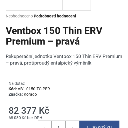
a
j
Průměrné
Neohodnoceno
Podrobnosti hodnocení
í
hodnocení
produktu
Ventbox 150 Thin ERV
t
je
?
0,0
Premium – pravá
z
5
hvězdiček.
Rekuperační jednotka Ventbox 150 Thin ERV Premium
– pravá, protiproudý entalpický výměník
HLEDAT
Na dotaz
Kód:
VB1-0150-TC-PER
D
Značka:
Korado
o
p
82 377 Kč
o
r
68 080 Kč bez DPH
u
Měrná
DO KOŠÍKU