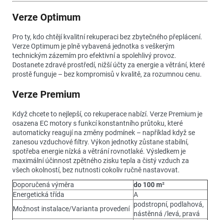
Verze Optimum
Pro ty, kdo chtějí kvalitní rekuperaci bez zbytečného přeplácení.
Verze Optimum je plně vybavená jednotka s veškerým
technickým zázemím pro efektivní a spolehlivý provoz.
Dostanete zdravé prostředí, nižší účty za energie a větrání, které
prostě funguje – bez kompromisů v kvalitě, za rozumnou cenu.
Verze Premium
Když chcete to nejlepší, co rekuperace nabízí. Verze Premium je
osazena EC motory s funkcí konstantního průtoku, které
automaticky reagují na změny podmínek – například když se
zanesou vzduchové filtry. Výkon jednotky zůstane stabilní,
spotřeba energie nízká a větrání rovnotlaké. Výsledkem je
maximální účinnost zpětného zisku tepla a čistý vzduch za
všech okolností, bez nutnosti cokoliv ručně nastavovat.
Doporučená výměra
do 100 m
²
Energetická třída
A
podstropní, podlahová,
Možnost instalace/Varianta provedení
nástěnná /levá, pravá