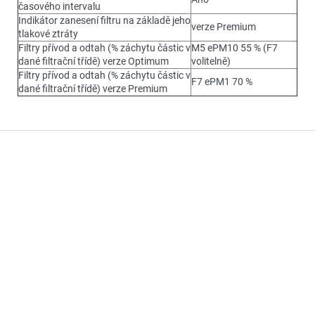
časového intervalu
Indikátor zanesení filtru na základě jeho
verze Premium
tlakové ztráty
Filtry přívod a odtah (% záchytu částic v
M5 ePM10 55 % (F7
dané filtrační třídě) verze Optimum
volitelně)
Filtry přívod a odtah (% záchytu částic v
F7 ePM1 70 %
dané filtrační třídě) verze Premium
Z
á
p
a
t
í