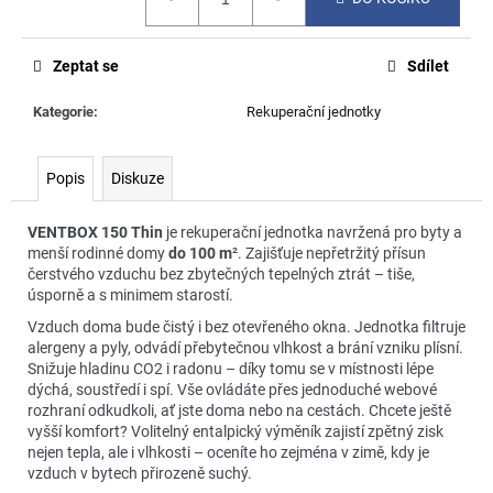
č
cena:
u
j
Zeptat se
Sdílet
e
m
Kategorie
:
Rekuperační jednotky
e
Popis
Diskuze
VENTBOX 150 Thin
je rekuperační jednotka navržená pro byty a
menší rodinné domy
do 100 m
². Zajišťuje nepřetržitý přísun
čerstvého vzduchu bez zbytečných tepelných ztrát – tiše,
úsporně a s minimem starostí.
Vzduch doma bude čistý i bez otevřeného okna. Jednotka filtruje
alergeny a pyly, odvádí přebytečnou vlhkost a brání vzniku plísní.
Snižuje hladinu CO2 i radonu – díky tomu se v místnosti lépe
dýchá, soustředí i spí. Vše ovládáte přes jednoduché webové
rozhraní odkudkoli, ať jste doma nebo na cestách. Chcete ještě
vyšší komfort? Volitelný entalpický výměník zajistí zpětný zisk
nejen tepla, ale i vlhkosti – oceníte ho zejména v zimě, kdy je
vzduch v bytech přirozeně suchý.