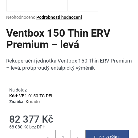
a
j
Průměrné
Neohodnoceno
Podrobnosti hodnocení
í
hodnocení
produktu
Ventbox 150 Thin ERV
t
je
?
0,0
Premium – levá
z
5
hvězdiček.
Rekuperační jednotka Ventbox 150 Thin ERV Premium
– levá, protiproudý entalpický výměník
HLEDAT
Na dotaz
Kód:
VB1-0150-TC-PEL
D
Značka:
Korado
o
p
82 377 Kč
o
r
68 080 Kč bez DPH
u
Měrná
DO KOŠÍKU