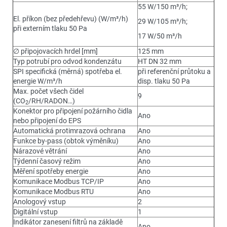
55 W/150 m³/h;
El. příkon (bez předehřevu) (W/m³/h)
29 W/105 m³/h;
při externím tlaku 50 Pa
17 W/50 m³/h
∅ připojovacích hrdel [mm]
125 mm
Typ potrubí pro odvod kondenzátu
HT DN 32 mm
SPI specifická (měrná) spotřeba el.
při referenční průtoku a
energie W/m³/h
disp. tlaku 50 Pa
Max. počet všech čidel
9
(CO
/RH/RADON…)
2
Konektor pro připojení požárního čidla
Ano
nebo připojení do EPS
Automatická protimrazová ochrana
Ano
Funkce by-pass (obtok výměníku)
Ano
Nárazové větrání
Ano
Týdenní časový režim
Ano
Měření spotřeby energie
Ano
Komunikace Modbus TCP/IP
Ano
Komunikace Modbus RTU
Ano
Anologový vstup
2
Digitální vstup
1
Indikátor zanesení filtrů na základě
Ano