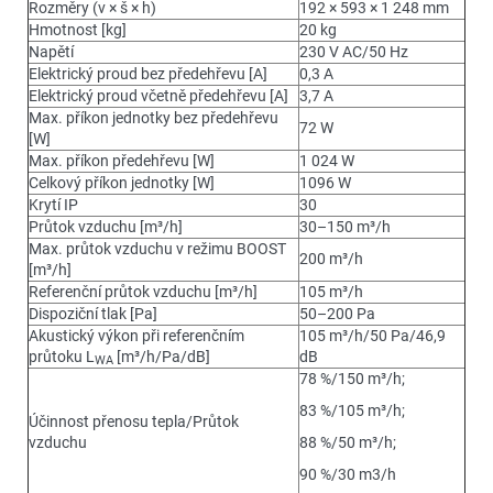
Rozměry (v × š × h)
192 × 593 × 1 248 mm
Hmotnost [kg]
20 kg
Napětí
230 V AC/50 Hz
Elektrický proud bez předehřevu [A]
0,3 A
Elektrický proud včetně předehřevu [A]
3,7 A
Max. příkon jednotky bez předehřevu
72 W
[W]
Max. příkon předehřevu [W]
1 024 W
Celkový příkon jednotky [W]
1096 W
Krytí IP
30
Průtok vzduchu [m³/h]
30–150 m³/h
Max. průtok vzduchu v režimu BOOST
200 m³/h
[m³/h]
Referenční průtok vzduchu [m³/h]
105 m³/h
Dispoziční tlak [Pa]
50–200 Pa
Akustický výkon při referenčním
105 m³/h/50 Pa/46,9
průtoku L
[m³/h/Pa/dB]
dB
WA
78 %/150 m³/h;
83 %/105 m³/h;
Účinnost přenosu tepla/Průtok
vzduchu
88 %/50 m³/h;
90 %/30 m3/h