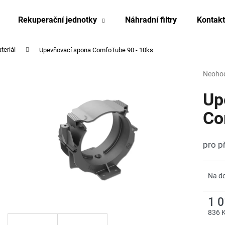
Rekuperační jednotky
Náhradní filtry
Kontakt
teriál
Upevňovací spona ComfoTube 90 - 10ks
Co potřebujete najít?
Průmě
Neoho
hodnoc
produk
Up
HLEDAT
je
0,0
Co
z
5
Doporučujeme
hvězdi
pro p
Na d
1 
836 
Měrn