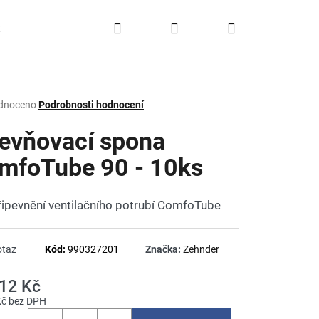
Hledat
Přihlášení
Nákupní
Doprava a platba
FAQ
Značky
košík
rné
dnoceno
Podrobnosti hodnocení
ení
tu
evňovací spona
mfoTube 90 - 10ks
ček.
řipevnění ventilačního potrubí ComfoTube
otaz
Kód:
990327201
Značka:
Zehnder
012 Kč
Kč bez DPH
á