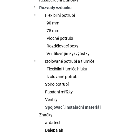
Rekuperační jednotky
l
Rozvody vzduchu
Flexibilní potrubí
90 mm
75 mm
Ploché potrubí
Rozdělovací boxy
Ventilové jímky/výústky
Izolované potrubí a tlumiče
Flexibilní tlumiče hluku
Izolované potrubí
Spiro potrubí
Fasádní mřížky
Ventily
Spojovací, instalační materiál
Značky
ardatech
Dalepa air