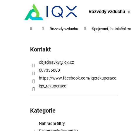
K
Přejít
na
o
Rozvody vzduchu
obsah
Zpět
Zpět
š
do
do
í
Domů
Rozvody vzduchu
Spojovací, instalační ma
obchodu
obchodu
k
P
o
Kontakt
s
t
objednavky
@
iqx.cz
r
607336000
a
https://www.facebook.com/iqxrekuperace
n
iqx_rekuperace
n
í
Přeskočit
p
kategorie
Kategorie
a
n
Náhradní filtry
e