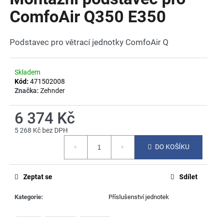
je
a
0,0
ComfoAir Q350 E350
z
j
5
í
hvězdiček.
Podstavec pro větrací jednotky ComfoAir Q
t
?
Skladem
Kód:
471502008
Značka:
Zehnder
HLEDAT
6 374 Kč
5 268 Kč bez DPH
Měrná
DO KOŠÍKU
cena:
D
o
p
Zeptat se
Sdílet
o
r
Kategorie
:
Příslušenství jednotek
u