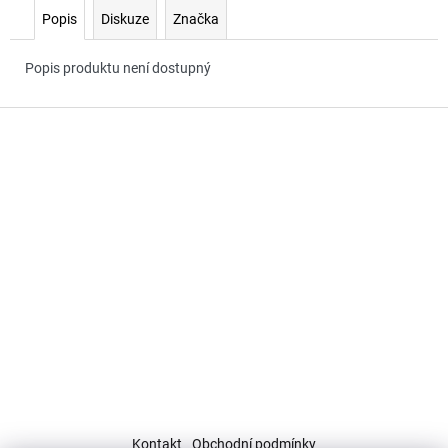
č
Popis
Diskuze
Značka
u
j
e
Popis produktu není dostupný
m
e
Z
á
p
a
t
í
Kontakt
Obchodní podmínky