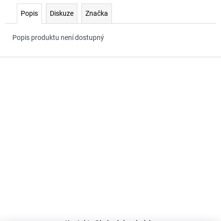
č
u
Popis
Diskuze
Značka
j
e
Popis produktu není dostupný
m
e
Z
á
p
a
t
í