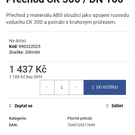
je
a
0,0
z
j
Přechod z materiálu ABS sloužící jako spojení rozvodu
5
vzduchu CK 300 a potrubí s kruhovým průřezem.
í
hvězdiček.
t
?
Na dotaz
Kód:
990322025
Značka:
Zehnder
1 437 Kč
HLEDAT
1 188 Kč bez DPH
Měrná
DO KOŠÍKU
cena:
D
o
Zeptat se
Sdílet
p
o
Kategorie
:
Ploché potrubí
r
EAN
:
7640129217649
u