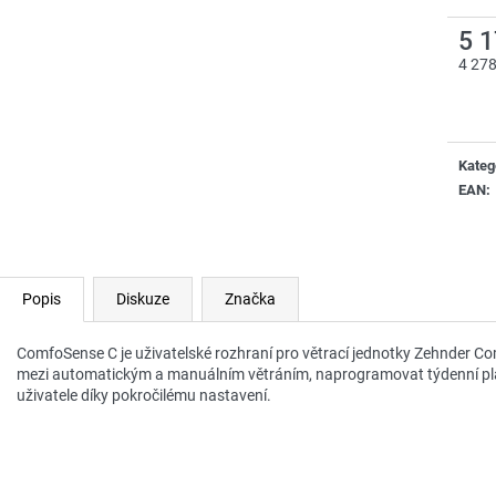
5 
4 27
Měrn
cena:
Kateg
EAN
:
Popis
Diskuze
Značka
ComfoSense C je uživatelské rozhraní pro větrací jednotky Zehnder Com
mezi automatickým a manuálním větráním, naprogramovat týdenní plán 
uživatele díky pokročilému nastavení.