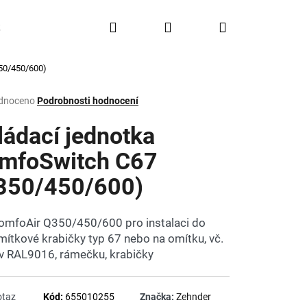
Hledat
Přihlášení
Nákupní
Doprava a platba
FAQ
Značky
50/450/600)
košík
rné
dnoceno
Podrobnosti hodnocení
ení
tu
ládací jednotka
mfoSwitch C67
350/450/600)
ček.
omfoAir Q350/450/600 pro instalaci do
ítkové krabičky typ 67 nebo na omítku, vč.
 v RAL9016, rámečku, krabičky
otaz
Kód:
655010255
Značka:
Zehnder