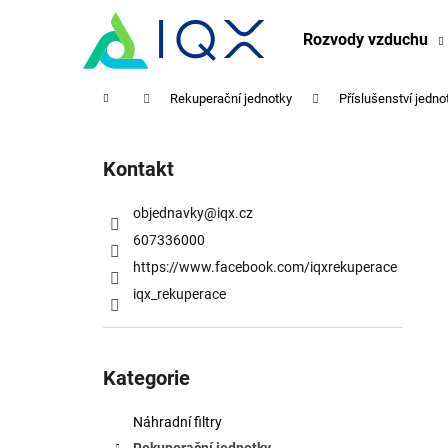
K
Přejít
na
o
Rozvody vzduchu
obsah
Zpět
Zpět
š
do
do
í
Domů
Rekuperační jednotky
Příslušenství jedno
obchodu
obchodu
k
P
o
Kontakt
s
t
objednavky
@
iqx.cz
r
607336000
a
https://www.facebook.com/iqxrekuperace
n
iqx_rekuperace
n
í
Přeskočit
p
kategorie
Kategorie
a
n
Náhradní filtry
e