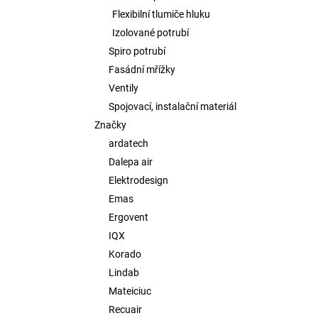
Flexibilní tlumiče hluku
Izolované potrubí
Spiro potrubí
Fasádní mřížky
Ventily
Spojovací, instalační materiál
Značky
ardatech
Dalepa air
Elektrodesign
Emas
Ergovent
IQX
Korado
Lindab
Mateiciuc
Recuair