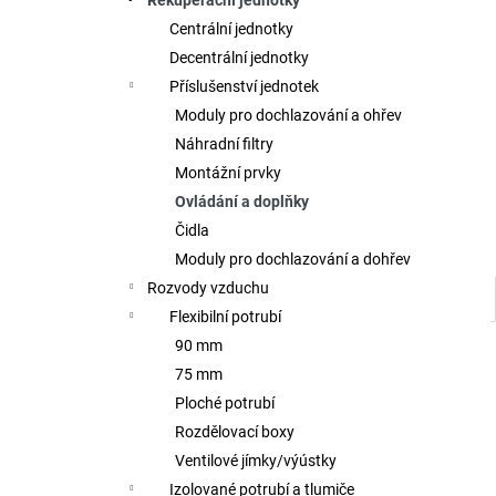
Rekuperační jednotky
l
Centrální jednotky
Decentrální jednotky
Příslušenství jednotek
Moduly pro dochlazování a ohřev
Náhradní filtry
Montážní prvky
Ovládání a doplňky
Čidla
Moduly pro dochlazování a dohřev
Rozvody vzduchu
Flexibilní potrubí
90 mm
75 mm
Ploché potrubí
Rozdělovací boxy
Ventilové jímky/výústky
Izolované potrubí a tlumiče