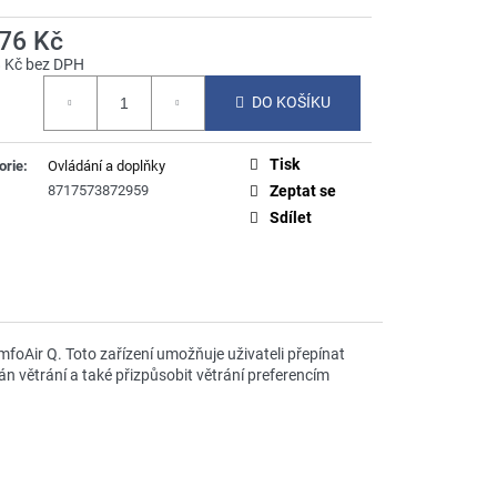
176 Kč
8 Kč bez DPH
á
DO KOŠÍKU
Tisk
orie
:
Ovládání a doplňky
8717573872959
Zeptat se
Sdílet
foAir Q. Toto zařízení umožňuje uživateli přepínat
větrání a také přizpůsobit větrání preferencím