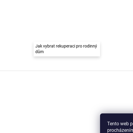
Jak vybrat rekuperaci pro rodinný
dům
Z
á
p
a
t
í
Tento web p
procházením