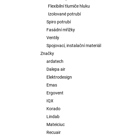
Flexibilní tlumiče hluku
Izolované potrubí
Spiro potrubí
Fasádní mřížky
Ventily
Spojovací, instalační materiál
Značky
ardatech
Dalepa air
Elektrodesign
Emas
Ergovent
IQX
Korado
Lindab
Mateiciuc
Recuair