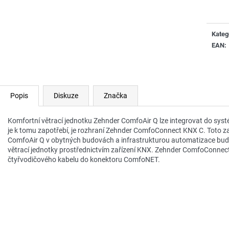
cena:
Kateg
EAN
:
Popis
Diskuze
Značka
Komfortní větrací jednotku Zehnder ComfoAir Q lze integrovat do sy
je k tomu zapotřebí, je rozhraní Zehnder ComfoConnect KNX C. Toto zař
ComfoAir Q v obytných budovách a infrastrukturou automatizace bud
větrací jednotky prostřednictvím zařízení KNX. Zehnder ComfoConnect 
čtyřvodičového kabelu do konektoru ComfoNET.