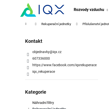
K
Přejít
na
o
Rozvody vzduchu
obsah
Zpět
Zpět
š
do
do
í
Domů
Rekuperační jednotky
Příslušenství jedno
obchodu
obchodu
k
P
o
Kontakt
s
t
objednavky
@
iqx.cz
r
607336000
a
https://www.facebook.com/iqxrekuperace
n
iqx_rekuperace
n
í
Přeskočit
p
kategorie
Kategorie
a
n
Náhradní filtry
e