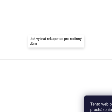
Jak vybrat rekuperaci pro rodinný
dům
Z
á
p
a
t
í
Tento web p
procházením