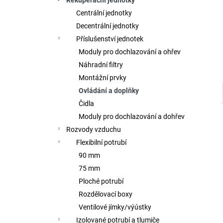
Rekuperační jednotky
l
Centrální jednotky
Decentrální jednotky
Příslušenství jednotek
Moduly pro dochlazování a ohřev
Náhradní filtry
Montážní prvky
Ovládání a doplňky
Čidla
Moduly pro dochlazování a dohřev
Rozvody vzduchu
Flexibilní potrubí
90 mm
75 mm
Ploché potrubí
Rozdělovací boxy
Ventilové jímky/výústky
Izolované potrubí a tlumiče