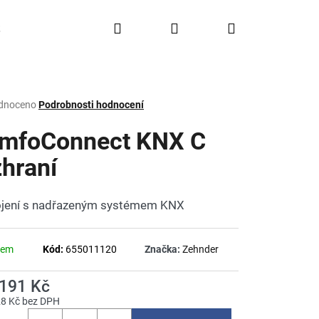
Hledat
Přihlášení
Nákupní
Doprava a platba
FAQ
Značky
košík
rné
dnoceno
Podrobnosti hodnocení
ení
tu
mfoConnect KNX C
zhraní
ček.
jení s nadřazeným systémem KNX
dem
Kód:
655011120
Značka:
Zehnder
 191 Kč
28 Kč bez DPH
á