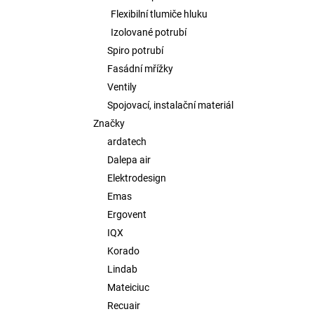
Flexibilní tlumiče hluku
Izolované potrubí
Spiro potrubí
Fasádní mřížky
Ventily
Spojovací, instalační materiál
Značky
ardatech
Dalepa air
Elektrodesign
Emas
Ergovent
IQX
Korado
Lindab
Mateiciuc
Recuair