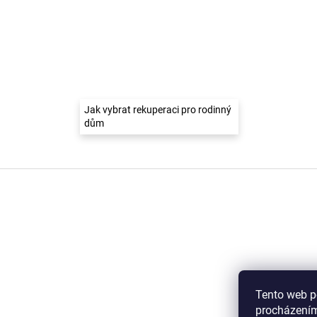
Jak vybrat rekuperaci pro rodinný
dům
Z
á
p
a
t
í
Tento web p
procházením