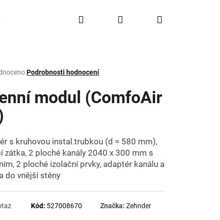
Hledat
Přihlášení
Nákupní
Doprava a platba
FAQ
Značky
košík
rné
dnoceno
Podrobnosti hodnocení
ení
tu
enní modul (ComfoAir
)
ček.
ér s kruhovou instal.trubkou (d = 580 mm),
cí zátka, 2 ploché kanály 2040 x 300 mm s
ním, 2 ploché izolační prvky, adaptér kanálu a
a do vnější stěny
otaz
Kód:
527008670
Značka:
Zehnder