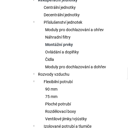
Rekuperační jednotky
l
Centrální jednotky
Decentrální jednotky
Příslušenství jednotek
Moduly pro dochlazování a ohřev
Náhradní filtry
Montážní prvky
Ovládání a doplňky
Čidla
Moduly pro dochlazování a dohřev
Rozvody vzduchu
Flexibilní potrubí
90 mm
75 mm
Ploché potrubí
Rozdělovací boxy
Ventilové jímky/výústky
Izolované potrubí a tlumiče