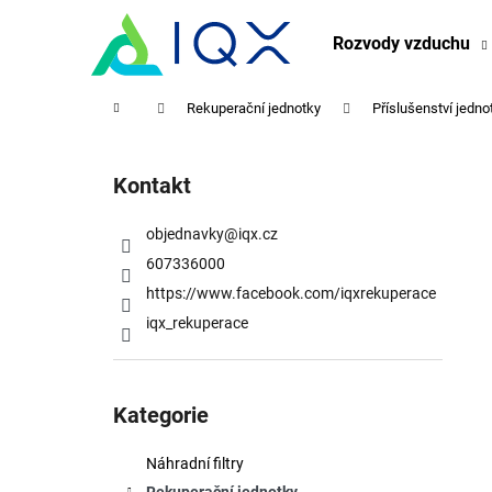
K
Přejít
na
o
Rozvody vzduchu
obsah
Zpět
Zpět
š
do
do
í
Domů
Rekuperační jednotky
Příslušenství jedno
obchodu
obchodu
k
P
o
Kontakt
s
t
objednavky
@
iqx.cz
r
607336000
a
https://www.facebook.com/iqxrekuperace
n
iqx_rekuperace
n
í
Přeskočit
p
kategorie
Kategorie
a
n
Náhradní filtry
e