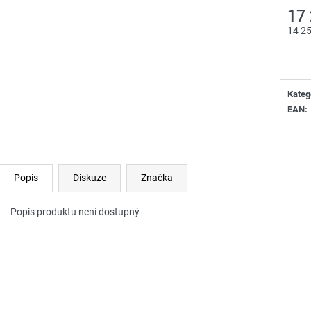
17
14 2
Měrn
cena:
Kateg
EAN
:
Popis
Diskuze
Značka
Popis produktu není dostupný