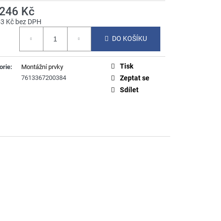
 246 Kč
53 Kč bez DPH
á
DO KOŠÍKU
Tisk
orie
:
Montážní prvky
7613367200384
Zeptat se
Sdílet