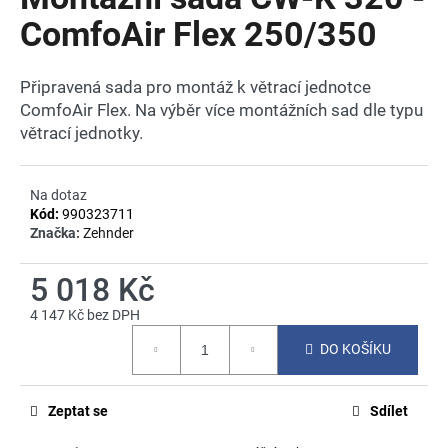
je
a
0,0
ComfoAir Flex 250/350
z
j
5
í
hvězdiček.
Připravená sada pro montáž k větrací jednotce
t
ComfoAir Flex. Na výběr více montážních sad dle typu
?
větrací jednotky.
Na dotaz
Kód:
990323711
HLEDAT
Značka:
Zehnder
5 018 Kč
4 147 Kč bez DPH
D
Měrná
o
DO KOŠÍKU
cena:
p
o
r
Zeptat se
Sdílet
u