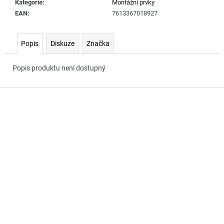
č
Kategorie
:
Montážní prvky
u
EAN
:
7613367018927
j
e
Popis
Diskuze
Značka
m
e
Popis produktu není dostupný
Z
á
p
a
t
í