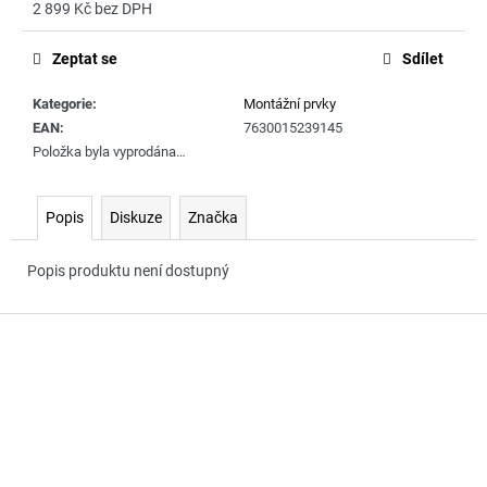
č
2 899 Kč bez DPH
u
Měrná
j
cena:
Zeptat se
Sdílet
e
m
Kategorie
:
Montážní prvky
e
EAN
:
7630015239145
Položka byla vyprodána…
Popis
Diskuze
Značka
Popis produktu není dostupný
Z
á
p
a
t
í