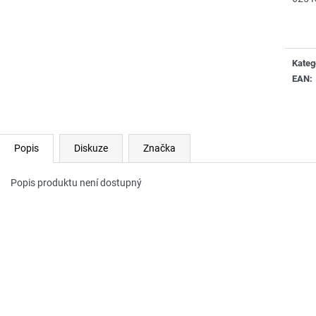
Měrn
cena:
Kateg
EAN
:
Popis
Diskuze
Značka
Popis produktu není dostupný