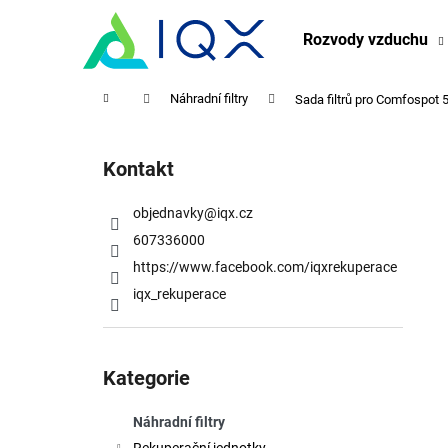
K
Přejít
na
o
Rozvody vzduchu
obsah
Zpět
Zpět
š
do
do
í
Domů
Náhradní filtry
Sada filtrů pro Comfospot 
obchodu
obchodu
k
P
o
Kontakt
s
t
objednavky
@
iqx.cz
r
607336000
a
https://www.facebook.com/iqxrekuperace
n
iqx_rekuperace
n
í
Přeskočit
p
kategorie
Kategorie
a
n
Náhradní filtry
e