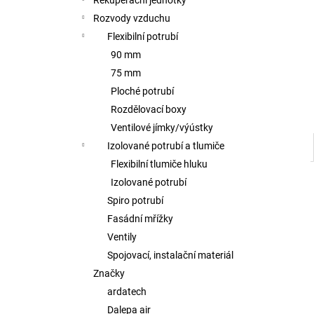
Rekuperační jednotky
l
Rozvody vzduchu
Flexibilní potrubí
90 mm
75 mm
Ploché potrubí
Rozdělovací boxy
Ventilové jímky/výústky
Izolované potrubí a tlumiče
Flexibilní tlumiče hluku
Izolované potrubí
Spiro potrubí
Fasádní mřížky
Ventily
Spojovací, instalační materiál
Značky
ardatech
Dalepa air