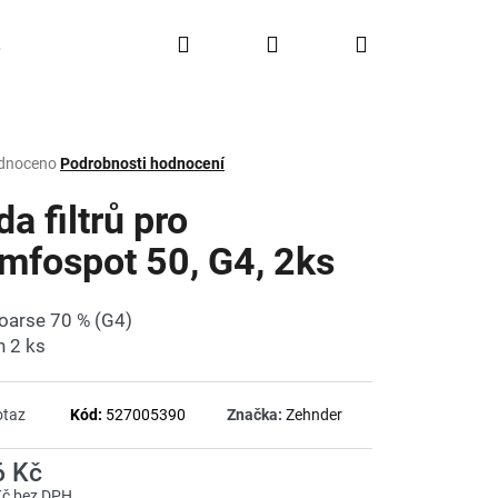
Hledat
Přihlášení
Nákupní
Doprava a platba
FAQ
Značky
košík
rné
dnoceno
Podrobnosti hodnocení
ení
tu
a filtrů pro
mfospot 50, G4, 2ks
ček.
oarse 70 % (G4)
 2 ks
otaz
Kód:
527005390
Značka:
Zehnder
6 Kč
Kč bez DPH