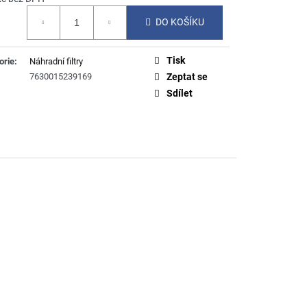
á
DO KOŠÍKU
Tisk
orie
:
Náhradní filtry
7630015239169
Zeptat se
Sdílet