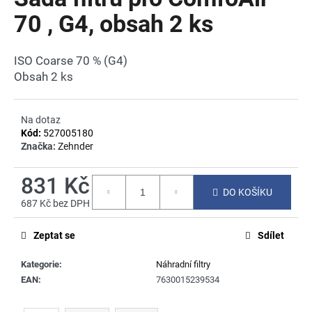
je
a
0,0
70 , G4, obsah 2 ks
z
j
5
í
hvězdiček.
ISO Coarse 70 % (G4)
t
Obsah 2 ks
?
Na dotaz
Kód:
527005180
Značka:
Zehnder
HLEDAT
831 Kč
DO KOŠÍKU
687 Kč bez DPH
Měrná
D
cena:
o
Zeptat se
Sdílet
p
Kategorie
:
Náhradní filtry
o
EAN
:
7630015239534
r
u