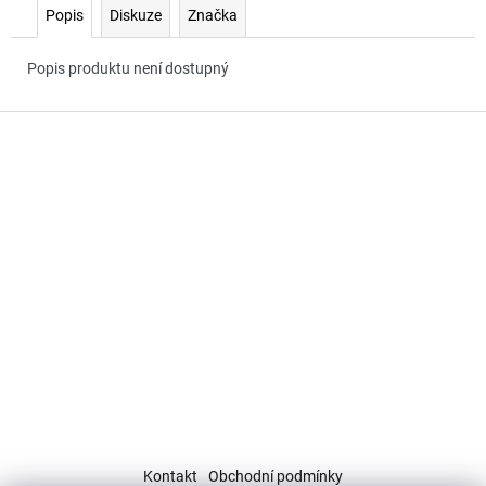
č
Popis
Diskuze
Značka
u
j
Popis produktu není dostupný
e
m
Z
e
á
p
a
t
í
Kontakt
Obchodní podmínky