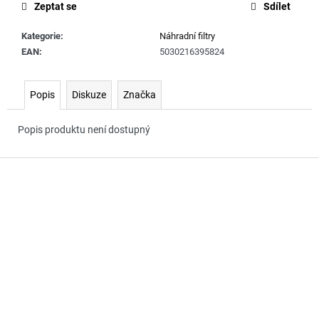
č
Zeptat se
Sdílet
u
j
Kategorie
:
Náhradní filtry
e
EAN
:
5030216395824
m
e
Popis
Diskuze
Značka
Popis produktu není dostupný
Z
á
p
a
t
í