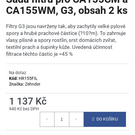
je
a
0,0
CA155WM, G3, obsah 2 ks
z
j
5
í
hvězdiček.
Filtry G3 jsou navrženy tak, aby zachytily velké pylové
t
spory a hrubé prachové částice (?10?m). To zahrnuje
?
vlasy, plísně a spory rostlin, srst domácích zvířat,
textilní prach a šupinky kůže. Uvedená účinnost
filtrace těchto částic je >45 %
HLEDAT
Na dotaz
Kód:
HR155FIL
Značka:
Zehnder
D
1 137 Kč
o
p
940 Kč bez DPH
Měrná
o
DO KOŠÍKU
cena:
r
u