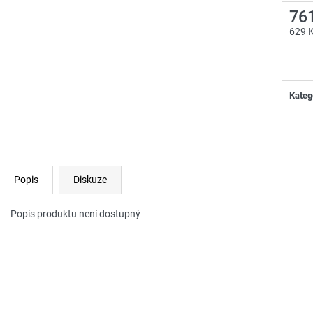
76
629 
Měrn
cena:
Kateg
Popis
Diskuze
Popis produktu není dostupný