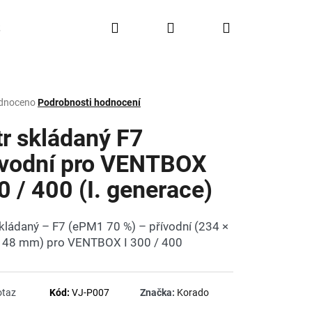
Hledat
Přihlášení
Nákupní
Doprava a platba
FAQ
Značky
košík
rné
dnoceno
Podrobnosti hodnocení
ení
tu
ltr skládaný F7
ívodní pro VENTBOX
0 / 400 (I. generace)
ček.
 skládaný – F7 (ePM1 70 %) – přívodní (234 ×
 48 mm) pro VENTBOX I 300 / 400
otaz
Kód:
VJ-P007
Značka:
Korado