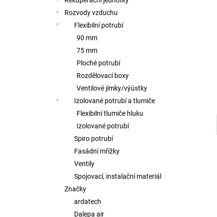
Rekuperační jednotky
l
Rozvody vzduchu
Flexibilní potrubí
90 mm
75 mm
Ploché potrubí
Rozdělovací boxy
Ventilové jímky/výústky
Izolované potrubí a tlumiče
Flexibilní tlumiče hluku
Izolované potrubí
Spiro potrubí
Fasádní mřížky
Ventily
Spojovací, instalační materiál
Značky
ardatech
Dalepa air