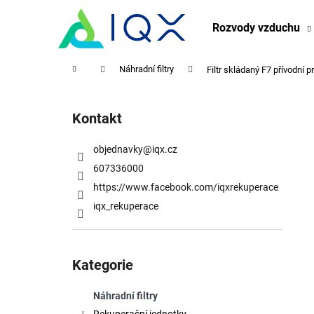
K
Přejít
na
o
Rozvody vzduchu
obsah
Zpět
Zpět
š
do
do
í
Domů
Náhradní filtry
Filtr skládaný F7 přívodní 
obchodu
obchodu
k
P
o
Kontakt
s
t
objednavky
@
iqx.cz
r
607336000
a
https://www.facebook.com/iqxrekuperace
n
iqx_rekuperace
n
í
Přeskočit
p
kategorie
Kategorie
a
n
Náhradní filtry
e