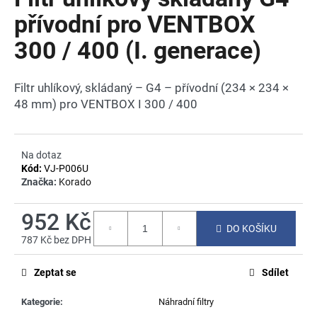
je
a
0,0
přívodní pro VENTBOX
z
j
300 / 400 (I. generace)
5
í
hvězdiček.
t
Filtr uhlíkový, skládaný – G4 – přívodní (234 × 234 ×
?
48 mm) pro VENTBOX I 300 / 400
Na dotaz
HLEDAT
Kód:
VJ-P006U
Značka:
Korado
952 Kč
D
DO KOŠÍKU
o
787 Kč bez DPH
Měrná
p
cena:
o
Zeptat se
Sdílet
r
u
Kategorie
:
Náhradní filtry