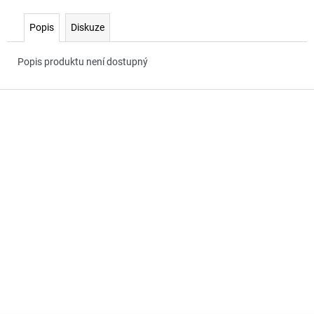
č
u
Popis
Diskuze
j
e
m
Popis produktu není dostupný
e
Z
á
p
a
t
í