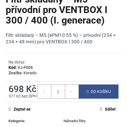
je
a
0,0
přívodní pro VENTBOX I
z
j
300 / 400 (I. generace)
5
í
hvězdiček.
t
Filtr skládaný – M5 (ePM10 55 %) – přívodní (234 ×
?
234 × 48 mm) pro VENTBOX I 300 / 400
Na dotaz
HLEDAT
Kód:
VJ-P006
Značka:
Korado
698 Kč
D
DO KOŠÍKU
o
577 Kč bez DPH
Měrná
p
cena:
o
Zeptat se
Sdílet
r
u
Kategorie
:
Náhradní filtry