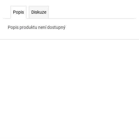
č
u
Popis
Diskuze
j
e
m
Popis produktu není dostupný
e
Z
á
p
a
t
í