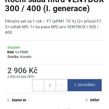
je
a
0,0
300 / 400 (I. generace)
z
j
5
í
hvězdiček.
Filtrační set na 1 rok – F7 (ePM1 70 %) (2× přívod F7,
t
2× odtah M5, 1× by-pass M5) pro VENTBOX I 300 /
?
400
Skladem
Kód:
VJ-P005
HLEDAT
Značka:
Korado
2 906 Kč
2 402 Kč bez DPH
D
Měrná
o
DO KOŠÍKU
cena:
p
o
r
Zeptat se
Sdílet
u