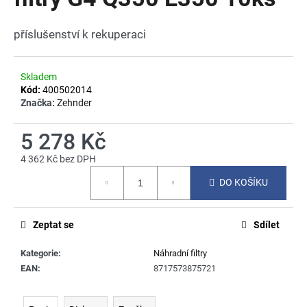
je
a
0,0
z
j
příslušenství k rekuperaci
5
í
hvězdiček.
t
Skladem
?
Kód:
400502014
Značka:
Zehnder
5 278 Kč
4 362 Kč bez DPH
HLEDAT
Měrná
DO KOŠÍKU
cena:
D
Zeptat se
Sdílet
o
p
Kategorie
:
Náhradní filtry
o
EAN
:
8717573875721
r
u