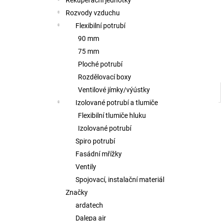
Rekuperační jednotky
l
Rozvody vzduchu
Flexibilní potrubí
90 mm
75 mm
Ploché potrubí
Rozdělovací boxy
Ventilové jímky/výústky
Izolované potrubí a tlumiče
Flexibilní tlumiče hluku
Izolované potrubí
Spiro potrubí
Fasádní mřížky
Ventily
Spojovací, instalační materiál
Značky
ardatech
Dalepa air