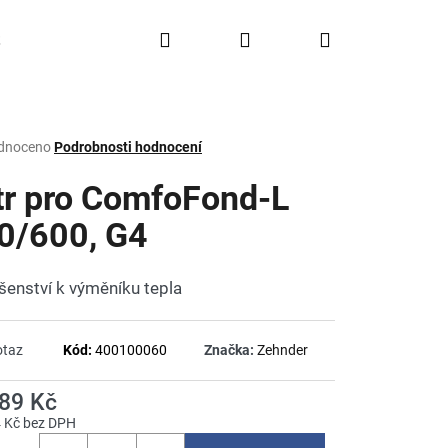
Hledat
Přihlášení
Nákupní
Doprava a platba
FAQ
Značky
košík
rné
dnoceno
Podrobnosti hodnocení
ení
tu
ltr pro ComfoFond-L
0/600, G4
ček.
ušenství k výměníku tepla
otaz
Kód:
400100060
Značka:
Zehnder
989 Kč
4 Kč bez DPH
á