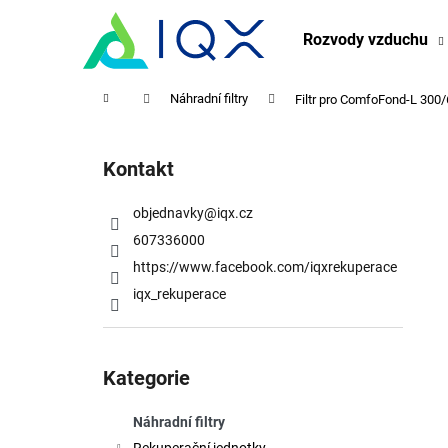
K
Přejít
na
o
Rozvody vzduchu
obsah
Zpět
Zpět
š
do
do
í
Domů
Náhradní filtry
Filtr pro ComfoFond-L 300/
obchodu
obchodu
k
P
o
Kontakt
s
t
objednavky
@
iqx.cz
r
607336000
a
https://www.facebook.com/iqxrekuperace
n
iqx_rekuperace
n
í
Přeskočit
p
kategorie
Kategorie
a
n
Náhradní filtry
e