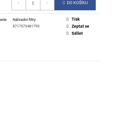
DO KOŠÍKU
Tisk
orie
:
Náhradní filtry
8717573481793
Zeptat se
Sdílet