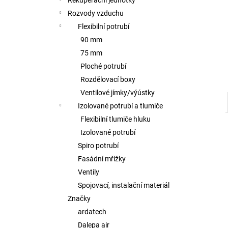
Rekuperační jednotky
l
Rozvody vzduchu
Flexibilní potrubí
90 mm
75 mm
Ploché potrubí
Rozdělovací boxy
Ventilové jímky/výústky
Izolované potrubí a tlumiče
Flexibilní tlumiče hluku
Izolované potrubí
Spiro potrubí
Fasádní mřížky
Ventily
Spojovací, instalační materiál
Značky
ardatech
Dalepa air