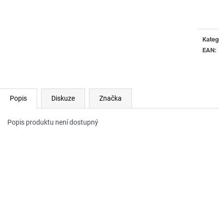
Měrn
cena:
Kateg
EAN
:
Popis
Diskuze
Značka
Popis produktu není dostupný