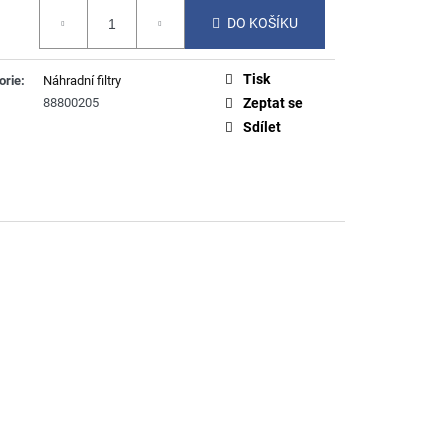
á
DO KOŠÍKU
Tisk
orie
:
Náhradní filtry
88800205
Zeptat se
Sdílet