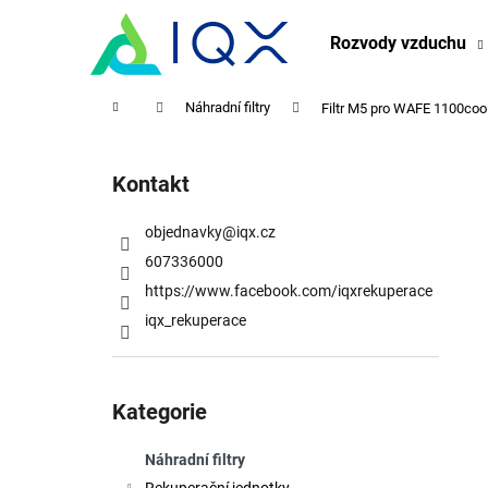
K
Přejít
na
o
Rozvody vzduchu
obsah
Zpět
Zpět
š
do
do
í
Domů
Náhradní filtry
Filtr M5 pro WAFE 1100cool
obchodu
obchodu
k
P
o
Kontakt
s
t
objednavky
@
iqx.cz
r
607336000
a
https://www.facebook.com/iqxrekuperace
n
iqx_rekuperace
n
í
Přeskočit
p
kategorie
Kategorie
a
n
Náhradní filtry
e