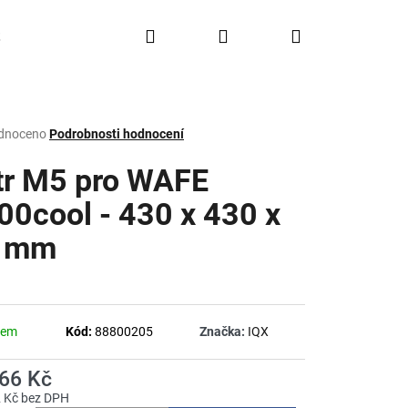
Hledat
Přihlášení
Nákupní
Doprava a platba
FAQ
Značky
košík
rné
dnoceno
Podrobnosti hodnocení
ení
tu
ltr M5 pro WAFE
00cool - 430 x 430 x
 mm
ček.
dem
Kód:
88800205
Značka:
IQX
866 Kč
2 Kč bez DPH