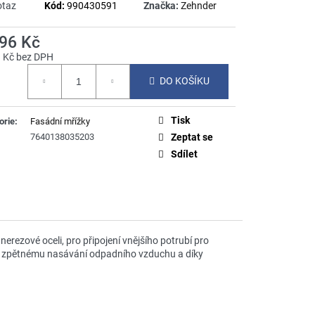
otaz
Kód:
990430591
Značka:
Zehnder
196 Kč
1 Kč bez DPH
á
DO KOŠÍKU
Tisk
orie
:
Fasádní mřížky
7640138035203
Zeptat se
Sdílet
rezové oceli, pro připojení vnějšího potrubí pro
e zpětnému nasávání odpadního vzduchu a díky