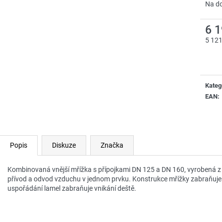
Na d
6 
5 12
Měrn
cena:
Kateg
EAN
:
Popis
Diskuze
Značka
Kombinovaná vnější mřížka s přípojkami DN 125 a DN 160, vyrobená z ne
přívod a odvod vzduchu v jednom prvku. Konstrukce mřížky zabraňuj
uspořádání lamel zabraňuje vnikání deště.