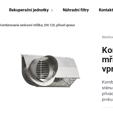
Rekuperační jednotky
Náhradní filtry
Kontakt
Kombinovaná venkovní mřížka, DN 125, přívod vpravo
Co potřebujete najít?
Průmě
Neoho
hodnoc
produk
Ko
HLEDAT
je
0,0
mř
z
vp
5
Doporučujeme
hvězdi
Kombi
stěnu
přivá
prvku