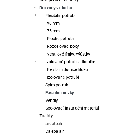
Rekuperační jednotky
l
Rozvody vzduchu
Flexibilní potrubí
90 mm
75 mm
Ploché potrubí
Rozdělovací boxy
Ventilové jímky/výústky
Izolované potrubí a tlumiče
Flexibilní tlumiče hluku
Izolované potrubí
Spiro potrubí
Fasádní mřížky
Ventily
Spojovací, instalační materiál
Značky
ardatech
Dalepa air