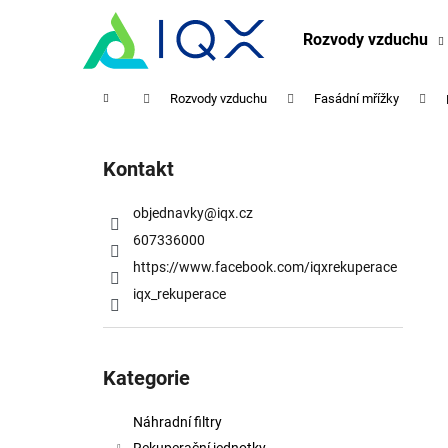
K
Přejít
na
o
Rozvody vzduchu
obsah
Zpět
Zpět
š
do
do
í
Domů
Rozvody vzduchu
Fasádní mřížky
obchodu
obchodu
k
P
o
Kontakt
s
t
objednavky
@
iqx.cz
r
607336000
a
https://www.facebook.com/iqxrekuperace
n
iqx_rekuperace
n
í
Přeskočit
p
kategorie
Kategorie
a
n
Náhradní filtry
e