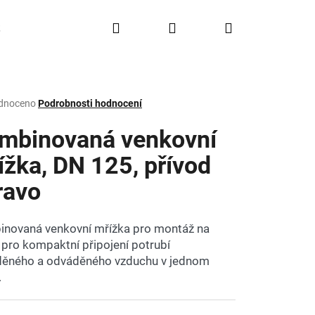
Hledat
Přihlášení
Nákupní
Doprava a platba
FAQ
Značky
košík
rné
dnoceno
Podrobnosti hodnocení
ení
tu
mbinovaná venkovní
ížka, DN 125, přívod
ravo
ček.
novaná venkovní mřížka pro montáž na
 pro kompaktní připojení potrubí
děného a odváděného vzduchu v jednom
.