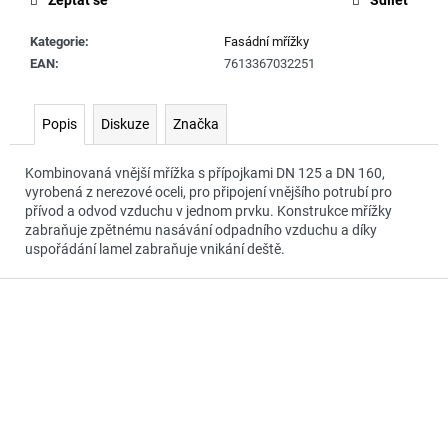
č
u
Kategorie
:
Fasádní mřížky
j
EAN
:
7613367032251
e
m
e
Popis
Diskuze
Značka
Kombinovaná vnější mřížka s přípojkami DN 125 a DN 160,
vyrobená z nerezové oceli, pro připojení vnějšího potrubí pro
přívod a odvod vzduchu v jednom prvku. Konstrukce mřížky
zabraňuje zpětnému nasávání odpadního vzduchu a díky
uspořádání lamel zabraňuje vnikání deště.
Z
á
p
a
t
í