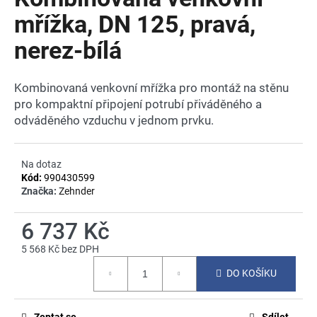
je
a
0,0
mřížka, DN 125, pravá,
z
j
nerez-bílá
5
í
hvězdiček.
t
Kombinovaná venkovní mřížka pro montáž na stěnu
?
pro kompaktní připojení potrubí přiváděného a
odváděného vzduchu v jednom prvku.
Na dotaz
HLEDAT
Kód:
990430599
Značka:
Zehnder
D
6 737 Kč
o
5 568 Kč bez DPH
p
Měrná
o
DO KOŠÍKU
cena:
r
u
Zeptat se
Sdílet