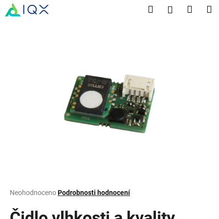
K
Přejít
Hledat
Nákup
M
Přihlášení
na
o
obsah
Zpět
Zpět
košík
š
í
C
k
o
p
o
t
ř
e
b
u
j
e
t
Průměrné
Neohodnoceno
Podrobnosti hodnocení
hodnocení
e
produktu
Čidlo vlhkosti a kvality
n