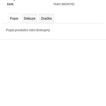
č
EAN
:
7640138039782
u
j
e
Popis
Diskuze
Značka
m
e
Popis produktu není dostupný
Z
á
p
a
t
í