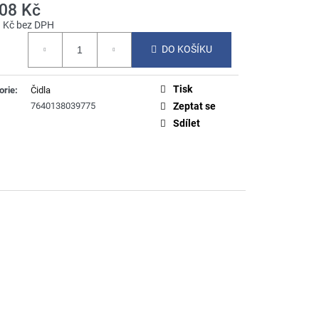
808 Kč
1 Kč bez DPH
á
DO KOŠÍKU
Tisk
orie
:
Čidla
7640138039775
Zeptat se
Sdílet