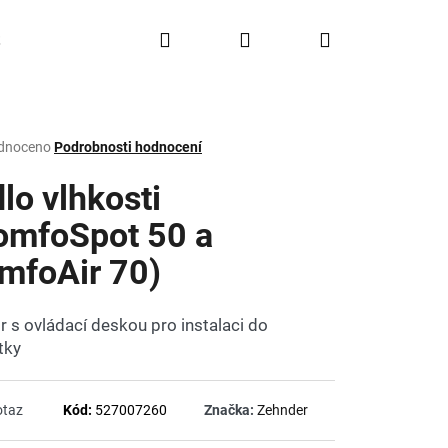
Hledat
Přihlášení
Nákupní
Doprava a platba
FAQ
Značky
košík
rné
dnoceno
Podrobnosti hodnocení
ení
tu
lo vlhkosti
omfoSpot 50 a
mfoAir 70)
ček.
r s ovládací deskou pro instalaci do
tky
otaz
Kód:
527007260
Značka:
Zehnder