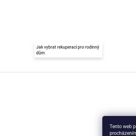
Jak vybrat rekuperaci pro rodinný
dům
Z
á
p
a
t
í
Tento web p
procházením