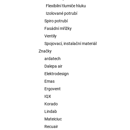
Flexibilní tlumiče hluku
Izolované potrubí
Spiro potrubí
Fasádní mřížky
Ventily
Spojovací, instalační materiál
Značky
ardatech
Dalepa air
Elektrodesign
Emas
Ergovent
IQX
Korado
Lindab
Mateiciuc
Recuair