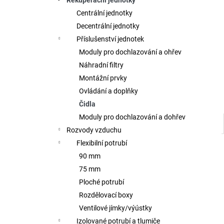
Rekuperační jednotky
l
Centrální jednotky
Decentrální jednotky
Příslušenství jednotek
Moduly pro dochlazování a ohřev
Náhradní filtry
Montážní prvky
Ovládání a doplňky
Čidla
Moduly pro dochlazování a dohřev
Rozvody vzduchu
Flexibilní potrubí
90 mm
75 mm
Ploché potrubí
Rozdělovací boxy
Ventilové jímky/výústky
Izolované potrubí a tlumiče