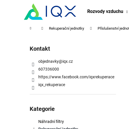
K
Přejít
na
o
Rozvody vzduchu
obsah
Zpět
Zpět
š
do
do
í
Domů
Rekuperační jednotky
Příslušenství jedno
obchodu
obchodu
k
P
o
Kontakt
s
t
objednavky
@
iqx.cz
r
607336000
a
https://www.facebook.com/iqxrekuperace
n
iqx_rekuperace
n
í
Přeskočit
p
kategorie
Kategorie
a
n
Náhradní filtry
e