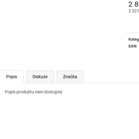
2 
2 32
Měrn
cena:
Kateg
EAN
:
Popis
Diskuze
Značka
Popis produktu není dostupný