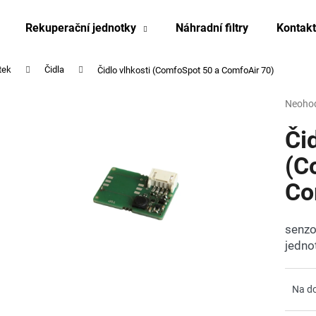
Rekuperační jednotky
Náhradní filtry
Kontakt
tek
Čidla
Čidlo vlhkosti (ComfoSpot 50 a ComfoAir 70)
Co potřebujete najít?
Průmě
Neoho
hodnoc
produk
Čid
HLEDAT
je
0,0
(C
z
Co
5
Doporučujeme
hvězdi
senzo
jedno
Na d