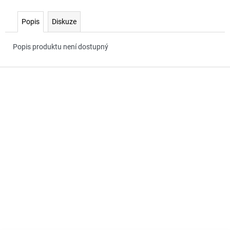
č
u
Popis
Diskuze
j
e
m
Popis produktu není dostupný
e
Z
á
p
a
t
í