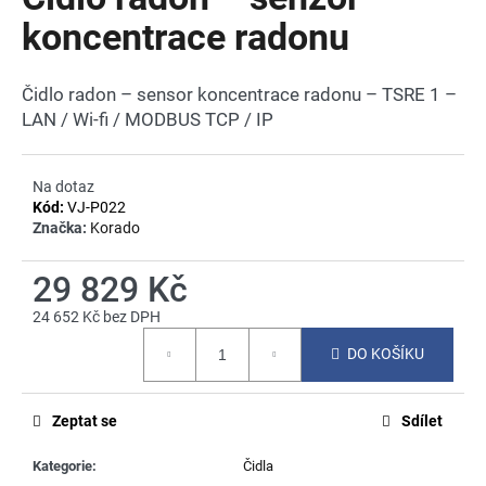
je
a
0,0
koncentrace radonu
z
j
5
í
hvězdiček.
Čidlo radon – sensor koncentrace radonu – TSRE 1 –
t
LAN / Wi-fi / MODBUS TCP / IP
?
Na dotaz
Kód:
VJ-P022
Značka:
Korado
HLEDAT
29 829 Kč
24 652 Kč bez DPH
Měrná
D
DO KOŠÍKU
cena:
o
p
o
Zeptat se
Sdílet
r
u
Kategorie
:
Čidla