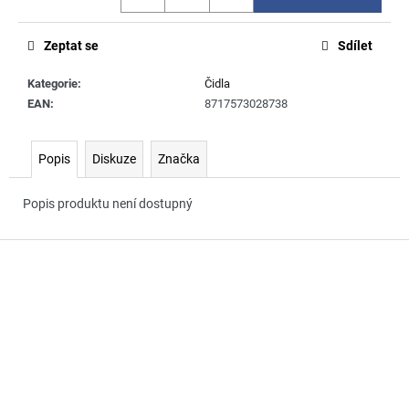
č
u
j
Zeptat se
Sdílet
e
m
Kategorie
:
Čidla
e
EAN
:
8717573028738
Popis
Diskuze
Značka
Popis produktu není dostupný
Z
á
p
a
t
í